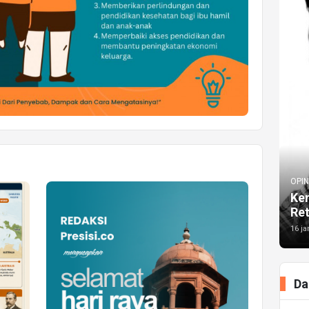
OPIN
Kem
Re
16 ja
Da