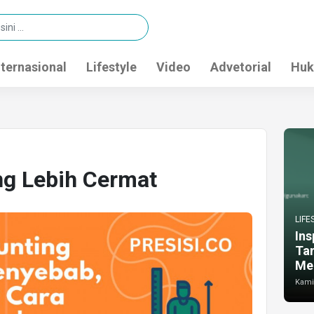
nternasional
Lifestyle
Video
Advetorial
Huk
ng Lebih Cermat
LIFE
Ins
Ta
Me
Kamis