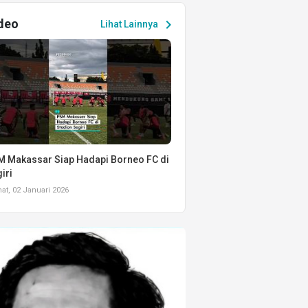
deo
chevron_right
Lihat Lainnya
 Makassar Siap Hadapi Borneo FC di
iri
t, 02 Januari 2026