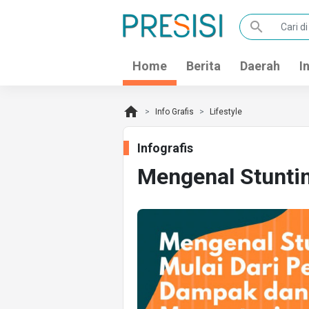
search
Home
Berita
Daerah
I
home
Info Grafis
Lifestyle
Infografis
Mengenal Stunti