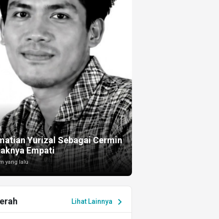
I
atian Yurizal Sebagai Cermin
taknya Empati
m yang lalu
erah
chevron_right
Lihat Lainnya