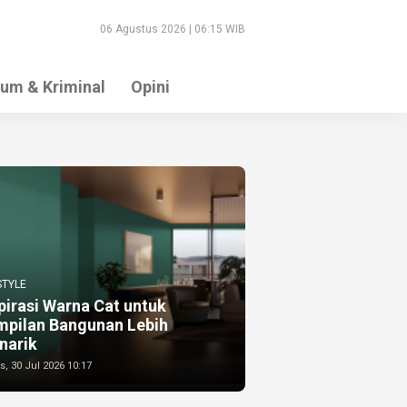
06 Agustus 2026 | 06:15 WIB
um & Kriminal
Opini
STYLE
pirasi Warna Cat untuk
mpilan Bangunan Lebih
narik
, 30 Jul 2026 10:17