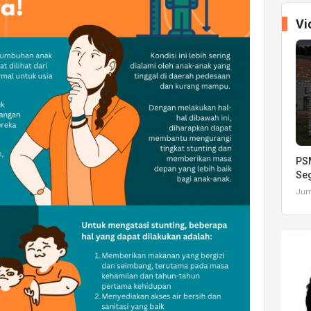
Vi
PSM
Seg
Juma