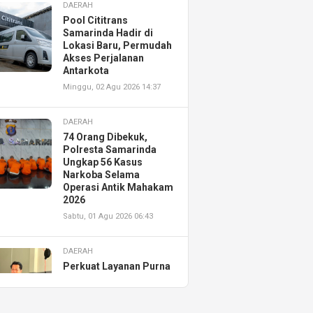
DAERAH
Pool Cititrans
Samarinda Hadir di
Lokasi Baru, Permudah
Akses Perjalanan
Antarkota
Minggu, 02 Agu 2026 14:37
DAERAH
74 Orang Dibekuk,
Polresta Samarinda
Ungkap 56 Kasus
Narkoba Selama
Operasi Antik Mahakam
2026
Sabtu, 01 Agu 2026 06:43
DAERAH
Perkuat Layanan Purna
Jual, Astra Motor
Kalimantan Timur 2
Resmikan AHASS