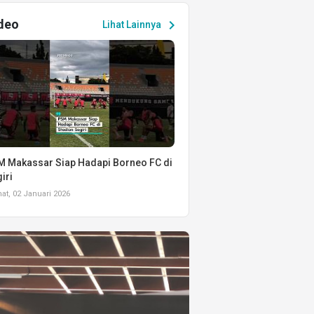
deo
chevron_right
Lihat Lainnya
 Makassar Siap Hadapi Borneo FC di
iri
t, 02 Januari 2026