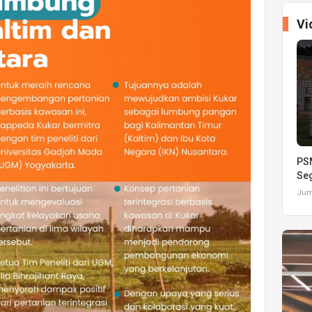
Vi
PSM
Seg
Juma