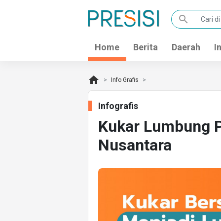
search
Home
Berita
Daerah
I
home
Info Grafis
Infografis
Kukar Lumbung P
Nusantara