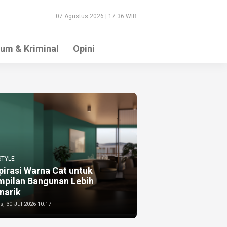
07 Agustus 2026 | 17:36 WIB
um & Kriminal
Opini
STYLE
pirasi Warna Cat untuk
mpilan Bangunan Lebih
narik
, 30 Jul 2026 10:17