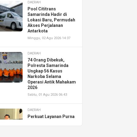
DAERAH
Pool Cititrans
Samarinda Hadir di
Lokasi Baru, Permudah
Akses Perjalanan
Antarkota
Minggu, 02 Agu 2026 14:37
DAERAH
74 Orang Dibekuk,
Polresta Samarinda
Ungkap 56 Kasus
Narkoba Selama
Operasi Antik Mahakam
2026
Sabtu, 01 Agu 2026 06:43
DAERAH
Perkuat Layanan Purna
Jual, Astra Motor
Kalimantan Timur 2
Resmikan AHASS