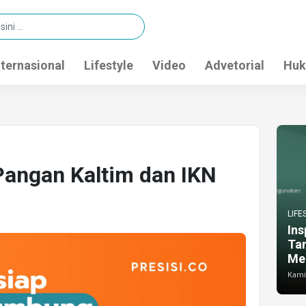
nternasional
Lifestyle
Video
Advetorial
Huk
angan Kaltim dan IKN
LIFE
Ins
Ta
Me
Kamis