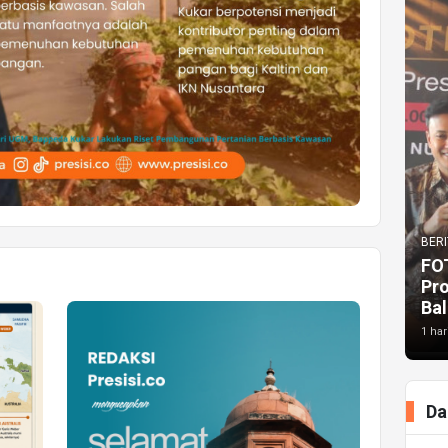
BERI
FO
Pr
Bal
1 har
Da