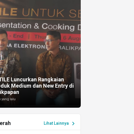
TA
TILE Luncurkan Rangkaian
oduk Medium dan New Entry di
ikpapan
i yang lalu
erah
chevron_right
Lihat Lainnya