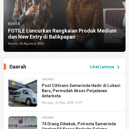
BERITA
FOTILE Luncurkan Rangkaian Produk Medium
dan New Entry di Balikpapan
Kamis, 06 Agustus 2026
Daerah
chevron_right
Lihat Lainnya
DAERAH
Pool Cititrans Samarinda Hadir di Lokasi
Baru, Permudah Akses Perjalanan
Antarkota
Minggu, 02 Agu 2026 14:37
DAERAH
74 Orang Dibekuk, Polresta Samarinda
Ungkap 56 Kasus Narkoba Selama