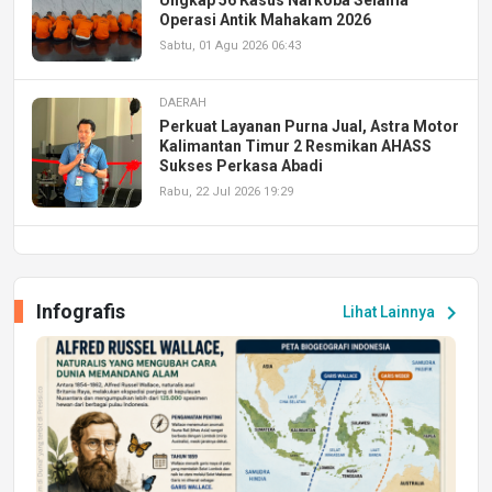
Operasi Antik Mahakam 2026
Sabtu, 01 Agu 2026 06:43
DAERAH
Perkuat Layanan Purna Jual, Astra Motor
Kalimantan Timur 2 Resmikan AHASS
Sukses Perkasa Abadi
Rabu, 22 Jul 2026 19:29
DAERAH
UPA PERKASA Universitas Mulawarman
Laksanakan Job Fair Batch II, Hadirkan
Infografis
chevron_right
Lihat Lainnya
Peluang Kerja dan Magang
Jumat, 17 Jul 2026 22:30
DAERAH
Astra Motor Kalimantan Timur 2 Dukung
Mahasiswa Samarinda dalam Astra
Honda SDGs Future Leaders 2026
Jumat, 10 Jul 2026 19:01