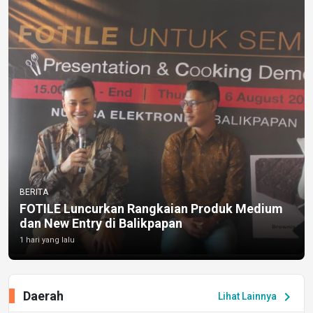
BERITA
FOTILE Luncurkan Rangkaian Produk Medium
dan New Entry di Balikpapan
1 hari yang lalu
Daerah
chevron_right
Lihat Lainnya