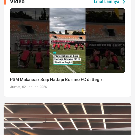
Video
chevron_right
Lihat Lainnya
PSM Makassar Siap Hadapi Borneo FC di Segiri
Jumat, 02 Januari 2026