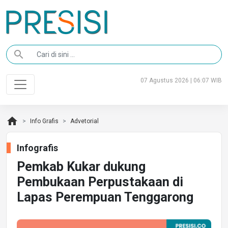
search
07 Agustus 2026 | 06:07 WIB
home
Info Grafis
Advetorial
Infografis
Pemkab Kukar dukung
Pembukaan Perpustakaan di
Lapas Perempuan Tenggarong