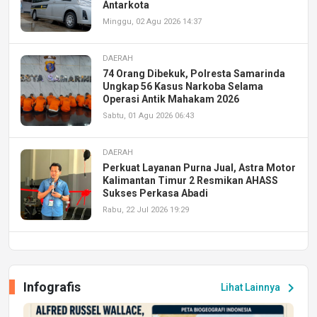
Antarkota
Minggu, 02 Agu 2026 14:37
DAERAH
74 Orang Dibekuk, Polresta Samarinda
Ungkap 56 Kasus Narkoba Selama
Operasi Antik Mahakam 2026
Sabtu, 01 Agu 2026 06:43
DAERAH
Perkuat Layanan Purna Jual, Astra Motor
Kalimantan Timur 2 Resmikan AHASS
Sukses Perkasa Abadi
Rabu, 22 Jul 2026 19:29
DAERAH
UPA PERKASA Universitas Mulawarman
Laksanakan Job Fair Batch II, Hadirkan
Infografis
chevron_right
Lihat Lainnya
Peluang Kerja dan Magang
Jumat, 17 Jul 2026 22:30