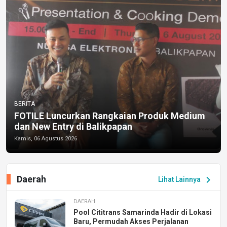
BERITA
FOTILE Luncurkan Rangkaian Produk Medium
dan New Entry di Balikpapan
Kamis, 06 Agustus 2026
Daerah
chevron_right
Lihat Lainnya
DAERAH
Pool Cititrans Samarinda Hadir di Lokasi
Baru, Permudah Akses Perjalanan