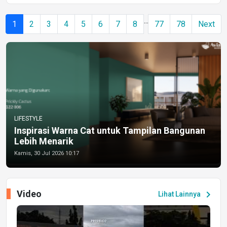
...
1
2
3
4
5
6
7
8
77
78
Next
LIFESTYLE
Inspirasi Warna Cat untuk Tampilan Bangunan
Lebih Menarik
Kamis, 30 Jul 2026 10:17
Video
chevron_right
Lihat Lainnya