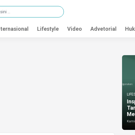
nternasional
Lifestyle
Video
Advetorial
Huk
LIFE
Ins
Ta
Me
Kamis