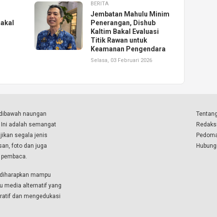
BERITA
Jembatan Mahulu Minim
akal
Penerangan, Dishub
Kaltim Bakal Evaluasi
Titik Rawan untuk
Keamanan Pengendara
Selasa, 03 Februari 2026
a dibawah naungan
Tentang
. Ini adalah semangat
Redaks
ikan segala jenis
Pedoma
isan, foto dan juga
Hubung
a pembaca.
i diharapkan mampu
u media alternatif yang
boratif dan mengedukasi