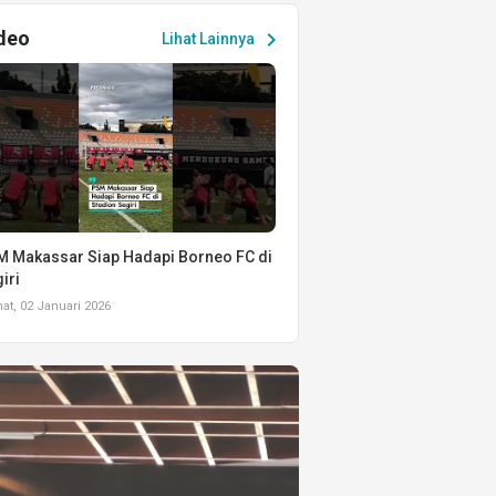
deo
chevron_right
Lihat Lainnya
 Makassar Siap Hadapi Borneo FC di
iri
t, 02 Januari 2026