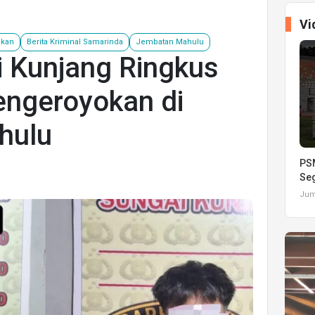
Vi
okan
Berita Kriminal Samarinda
Jembatan Mahulu
i Kunjang Ringkus
engeroyokan di
hulu
PSM
Seg
Juma