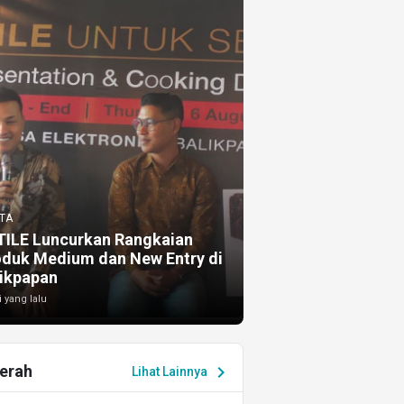
TA
TILE Luncurkan Rangkaian
oduk Medium dan New Entry di
ikpapan
i yang lalu
erah
chevron_right
Lihat Lainnya