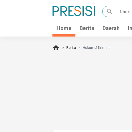
search
Home
Berita
Daerah
I
home
Berita
Hukum & Kriminal