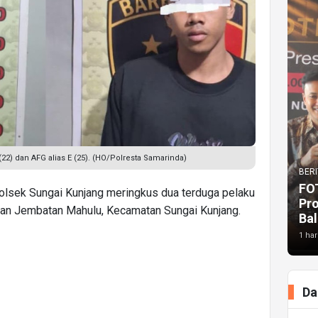
(22) dan AFG alias E (25). (HO/Polresta Samarinda)
BERI
FO
olsek Sungai Kunjang meringkus dua terduga pelaku
Pr
san Jembatan Mahulu, Kecamatan Sungai Kunjang.
Bal
1 har
Da