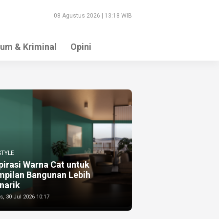
08 Agustus 2026 | 13:18 WIB
um & Kriminal
Opini
STYLE
pirasi Warna Cat untuk
mpilan Bangunan Lebih
narik
, 30 Jul 2026 10:17