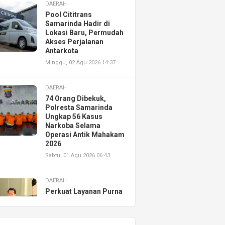
DAERAH
Pool Cititrans
Samarinda Hadir di
Lokasi Baru, Permudah
Akses Perjalanan
Antarkota
Minggu, 02 Agu 2026 14:37
DAERAH
74 Orang Dibekuk,
Polresta Samarinda
Ungkap 56 Kasus
Narkoba Selama
Operasi Antik Mahakam
2026
Sabtu, 01 Agu 2026 06:43
DAERAH
Perkuat Layanan Purna
Jual, Astra Motor
Kalimantan Timur 2
Resmikan AHASS