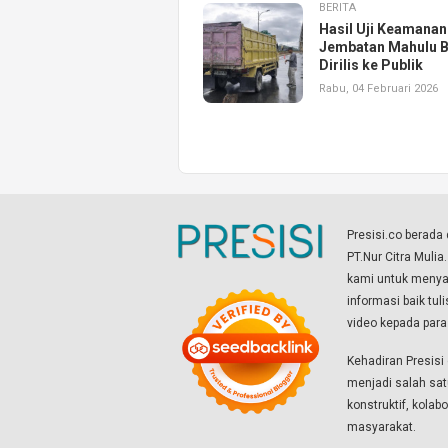
BERITA
Hasil Uji Keamanan
Jembatan Mahulu B
Dirilis ke Publik
Rabu, 04 Februari 2026
Presisi.co berad
PT.Nur Citra Mulia
kami untuk menyaj
informasi baik tul
video kepada par
Kehadiran Presis
menjadi salah sat
konstruktif, kola
masyarakat.