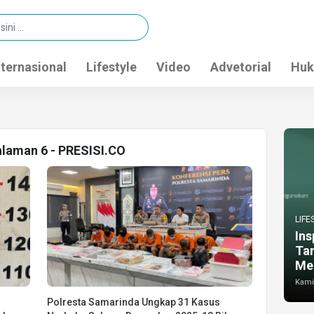
nternasional
Lifestyle
Video
Advetorial
Huk
alaman 6 - PRESISI.CO
LIFE
Ins
Ta
Me
Kamis
Polresta Samarinda Ungkap 31 Kasus