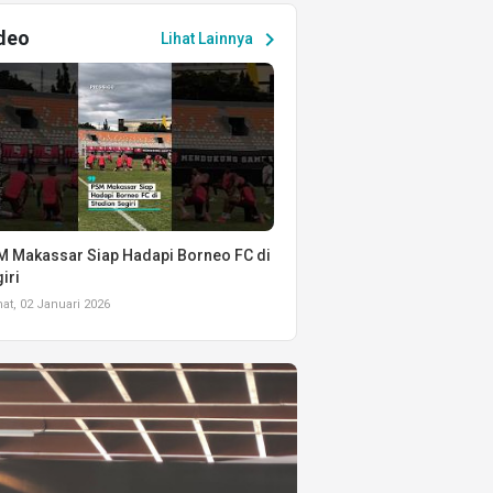
deo
chevron_right
Lihat Lainnya
 Makassar Siap Hadapi Borneo FC di
iri
t, 02 Januari 2026