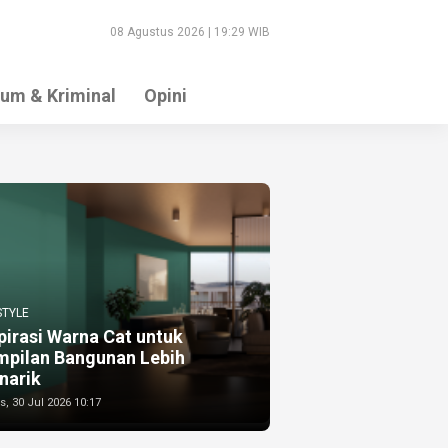
08 Agustus 2026 | 19:29 WIB
um & Kriminal
Opini
STYLE
pirasi Warna Cat untuk
mpilan Bangunan Lebih
narik
, 30 Jul 2026 10:17