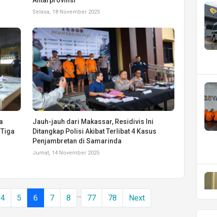
Selasa, 18 November 2025
a
Jauh-jauh dari Makassar, Residivis Ini
 Tiga
Ditangkap Polisi Akibat Terlibat 4 Kasus
Penjambretan di Samarinda
Jumat, 14 November 2025
...
4
5
6
7
8
77
78
Next