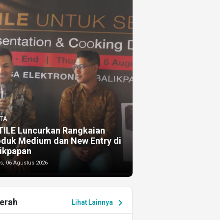
TA
TILE Luncurkan Rangkaian
oduk Medium dan New Entry di
ikpapan
s, 06 Agustus 2026
erah
chevron_right
Lihat Lainnya