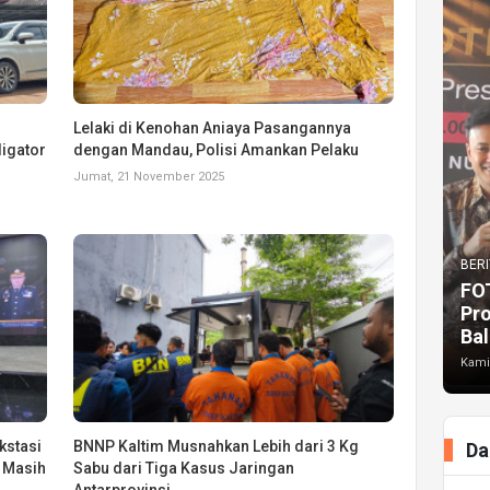
Lelaki di Kenohan Aniaya Pasangannya
ligator
dengan Mandau, Polisi Amankan Pelaku
Jumat, 21 November 2025
BERI
FO
Pr
Bal
Kami
kstasi
BNNP Kaltim Musnahkan Lebih dari 3 Kg
Da
 Masih
Sabu dari Tiga Kasus Jaringan
Antarprovinsi