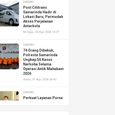
DAERAH
Pool Cititrans
Samarinda Hadir di
Lokasi Baru, Permudah
Akses Perjalanan
Antarkota
Minggu, 02 Agu 2026 14:37
DAERAH
74 Orang Dibekuk,
Polresta Samarinda
Ungkap 56 Kasus
Narkoba Selama
Operasi Antik Mahakam
2026
Sabtu, 01 Agu 2026 06:43
DAERAH
Perkuat Layanan Purna
Jual, Astra Motor
Kalimantan Timur 2
Resmikan AHASS