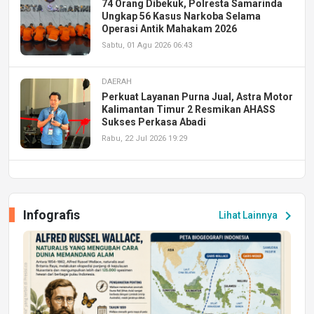
74 Orang Dibekuk, Polresta Samarinda
Ungkap 56 Kasus Narkoba Selama
Operasi Antik Mahakam 2026
Sabtu, 01 Agu 2026 06:43
DAERAH
Perkuat Layanan Purna Jual, Astra Motor
Kalimantan Timur 2 Resmikan AHASS
Sukses Perkasa Abadi
Rabu, 22 Jul 2026 19:29
DAERAH
UPA PERKASA Universitas Mulawarman
Laksanakan Job Fair Batch II, Hadirkan
Infografis
chevron_right
Lihat Lainnya
Peluang Kerja dan Magang
Jumat, 17 Jul 2026 22:30
DAERAH
Astra Motor Kalimantan Timur 2 Dukung
Mahasiswa Samarinda dalam Astra
Honda SDGs Future Leaders 2026