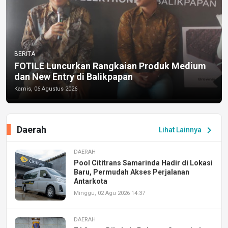
BERITA
FOTILE Luncurkan Rangkaian Produk Medium
dan New Entry di Balikpapan
Kamis, 06 Agustus 2026
Daerah
chevron_right
Lihat Lainnya
DAERAH
Pool Cititrans Samarinda Hadir di Lokasi
Baru, Permudah Akses Perjalanan
Antarkota
Minggu, 02 Agu 2026 14:37
DAERAH