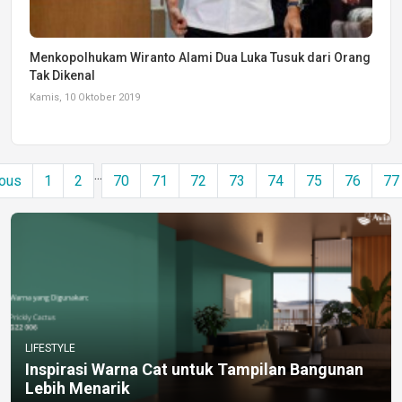
Menkopolhukam Wiranto Alami Dua Luka Tusuk dari Orang
Tak Dikenal
Kamis, 10 Oktober 2019
...
ous
1
2
70
71
72
73
74
75
76
77
LIFESTYLE
Inspirasi Warna Cat untuk Tampilan Bangunan
Lebih Menarik