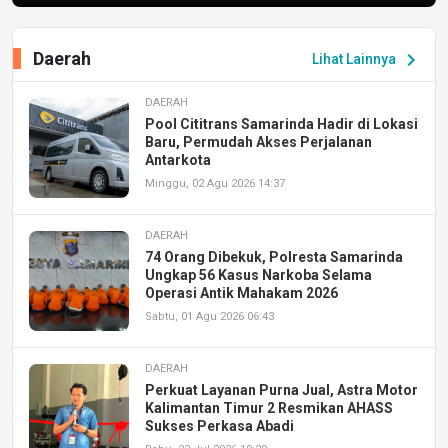
Daerah
chevron_right
Lihat Lainnya
DAERAH
Pool Cititrans Samarinda Hadir di Lokasi
Baru, Permudah Akses Perjalanan
Antarkota
Minggu, 02 Agu 2026 14:37
DAERAH
74 Orang Dibekuk, Polresta Samarinda
Ungkap 56 Kasus Narkoba Selama
Operasi Antik Mahakam 2026
Sabtu, 01 Agu 2026 06:43
DAERAH
Perkuat Layanan Purna Jual, Astra Motor
Kalimantan Timur 2 Resmikan AHASS
Sukses Perkasa Abadi