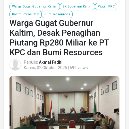
Warga Gugat Gubernur Kaltim
SK Gubernur Kaltim
Piutan KPC
Kaltim Prima Coal
Bumi Resources
Warga Gugat Gubernur
Kaltim, Desak Penagihan
Piutang Rp280 Miliar ke PT
KPC dan Bumi Resources
Penulis:
Akmal Fadhil
Kamis, 02 Oktober 2025 | 699 views