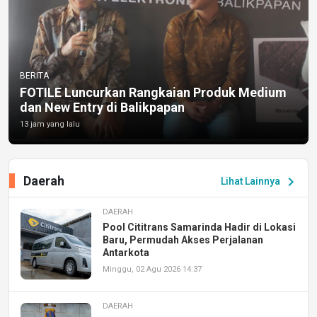
BERITA
FOTILE Luncurkan Rangkaian Produk Medium
dan New Entry di Balikpapan
13 jam yang lalu
Daerah
chevron_right
Lihat Lainnya
DAERAH
Pool Cititrans Samarinda Hadir di Lokasi
Baru, Permudah Akses Perjalanan
Antarkota
Minggu, 02 Agu 2026 14:37
DAERAH