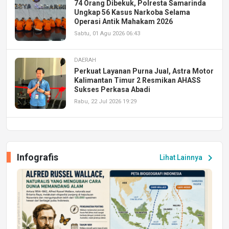
74 Orang Dibekuk, Polresta Samarinda
Ungkap 56 Kasus Narkoba Selama
Operasi Antik Mahakam 2026
Sabtu, 01 Agu 2026 06:43
DAERAH
Perkuat Layanan Purna Jual, Astra Motor
Kalimantan Timur 2 Resmikan AHASS
Sukses Perkasa Abadi
Rabu, 22 Jul 2026 19:29
DAERAH
UPA PERKASA Universitas Mulawarman
Laksanakan Job Fair Batch II, Hadirkan
Infografis
chevron_right
Lihat Lainnya
Peluang Kerja dan Magang
Jumat, 17 Jul 2026 22:30
DAERAH
Astra Motor Kalimantan Timur 2 Dukung
Mahasiswa Samarinda dalam Astra
Honda SDGs Future Leaders 2026