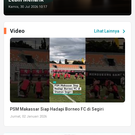
Kamis, 30 Jul 2026 10:17
Video
chevron_right
Lihat Lainnya
PSM Makassar Siap Hadapi Borneo FC di Segiri
Jumat, 02 Januari 2026