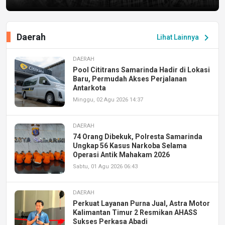
Daerah
chevron_right
Lihat Lainnya
DAERAH
Pool Cititrans Samarinda Hadir di Lokasi
Baru, Permudah Akses Perjalanan
Antarkota
Minggu, 02 Agu 2026 14:37
DAERAH
74 Orang Dibekuk, Polresta Samarinda
Ungkap 56 Kasus Narkoba Selama
Operasi Antik Mahakam 2026
Sabtu, 01 Agu 2026 06:43
DAERAH
Perkuat Layanan Purna Jual, Astra Motor
Kalimantan Timur 2 Resmikan AHASS
Sukses Perkasa Abadi