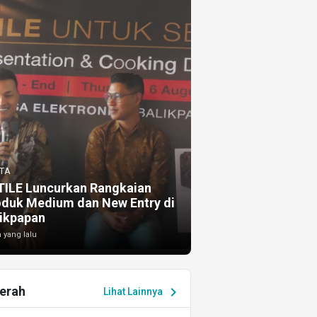
TA
TILE Luncurkan Rangkaian
oduk Medium dan New Entry di
ikpapan
 yang lalu
erah
chevron_right
Lihat Lainnya