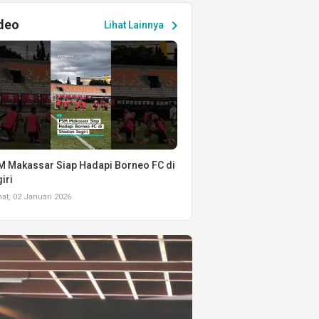
deo
chevron_right
Lihat Lainnya
 Makassar Siap Hadapi Borneo FC di
iri
t, 02 Januari 2026