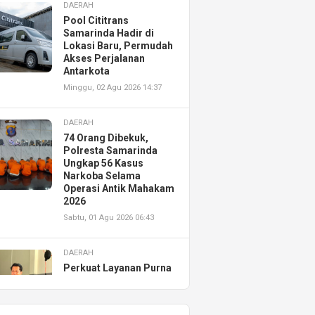
DAERAH
Pool Cititrans
Samarinda Hadir di
Lokasi Baru, Permudah
Akses Perjalanan
Antarkota
Minggu, 02 Agu 2026 14:37
DAERAH
74 Orang Dibekuk,
Polresta Samarinda
Ungkap 56 Kasus
Narkoba Selama
Operasi Antik Mahakam
2026
Sabtu, 01 Agu 2026 06:43
DAERAH
Perkuat Layanan Purna
Jual, Astra Motor
Kalimantan Timur 2
Resmikan AHASS