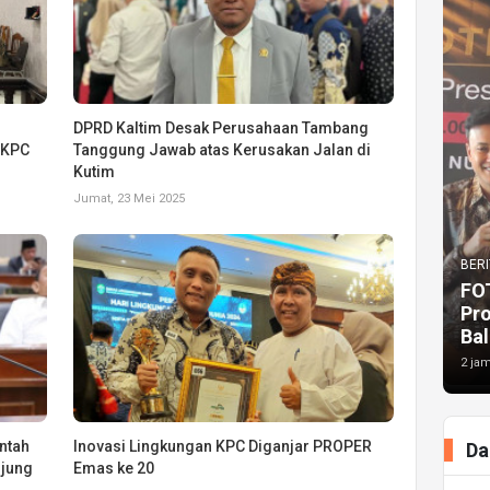
DPRD Kaltim Desak Perusahaan Tambang
 KPC
Tanggung Jawab atas Kerusakan Jalan di
Kutim
Jumat, 23 Mei 2025
BERI
FO
Pr
Bal
2 jam
ntah
Inovasi Lingkungan KPC Diganjar PROPER
Da
njung
Emas ke 20