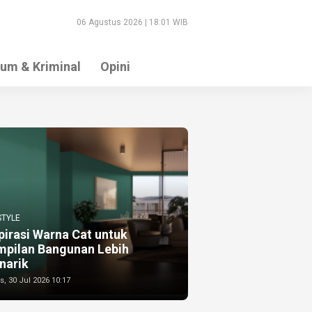
06 Agustus 2026 | 18:01 WIB
um & Kriminal
Opini
STYLE
pirasi Warna Cat untuk
mpilan Bangunan Lebih
narik
, 30 Jul 2026 10:17