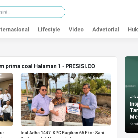
nternasional
Lifestyle
Video
Advetorial
Huk
im prima coal Halaman 1 - PRESISI.CO
LIFE
Ins
Ta
Me
Kamis
ur
Idul Adha 1447: KPC Bagikan 65 Ekor Sapi