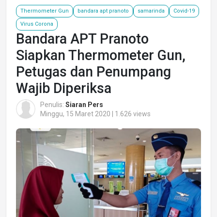
Thermometer Gun
bandara apt pranoto
samarinda
Covid-19
Virus Corona
Bandara APT Pranoto
Siapkan Thermometer Gun,
Petugas dan Penumpang
Wajib Diperiksa
Penulis:
Siaran Pers
Minggu, 15 Maret 2020 | 1.626 views