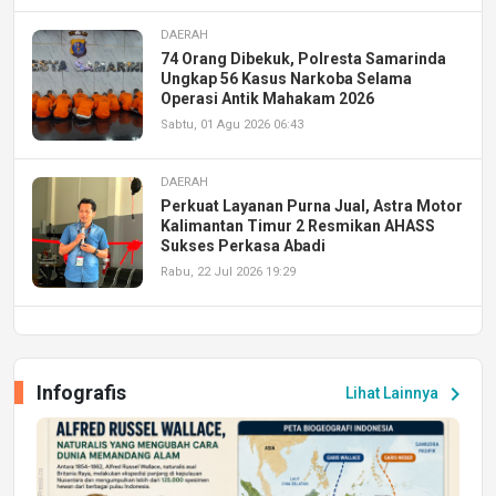
DAERAH
74 Orang Dibekuk, Polresta Samarinda
Ungkap 56 Kasus Narkoba Selama
Operasi Antik Mahakam 2026
Sabtu, 01 Agu 2026 06:43
DAERAH
Perkuat Layanan Purna Jual, Astra Motor
Kalimantan Timur 2 Resmikan AHASS
Sukses Perkasa Abadi
Rabu, 22 Jul 2026 19:29
DAERAH
UPA PERKASA Universitas Mulawarman
Laksanakan Job Fair Batch II, Hadirkan
Infografis
chevron_right
Lihat Lainnya
Peluang Kerja dan Magang
Jumat, 17 Jul 2026 22:30
DAERAH