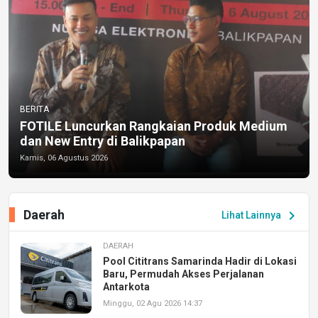
BERITA
FOTILE Luncurkan Rangkaian Produk Medium
dan New Entry di Balikpapan
Kamis, 06 Agustus 2026
Daerah
chevron_right
Lihat Lainnya
DAERAH
Pool Cititrans Samarinda Hadir di Lokasi
Baru, Permudah Akses Perjalanan
Antarkota
Minggu, 02 Agu 2026 14:37