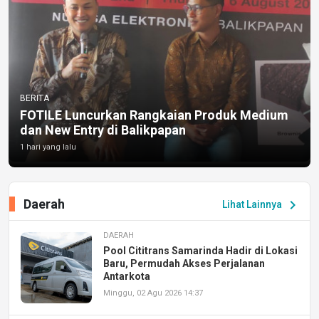
BERITA
FOTILE Luncurkan Rangkaian Produk Medium
dan New Entry di Balikpapan
1 hari yang lalu
Daerah
chevron_right
Lihat Lainnya
DAERAH
Pool Cititrans Samarinda Hadir di Lokasi
Baru, Permudah Akses Perjalanan
Antarkota
Minggu, 02 Agu 2026 14:37