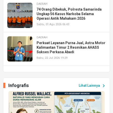
DAERAH
74 Orang Dibekuk, Polresta Samarinda
Ungkap 56 Kasus Narkoba Selama
Operasi Antik Mahakam 2026
Sabtu, 01 Agu 2026 06:43
DAERAH
Perkuat Layanan Purna Jual, Astra Motor
Kalimantan Timur 2 Resmikan AHASS
Sukses Perkasa Abadi
Rabu, 22 Jul 2026 19:29
DAERAH
UPA PERKASA Universitas Mulawarman
Laksanakan Job Fair Batch II, Hadirkan
Infografis
chevron_right
Lihat Lainnya
Peluang Kerja dan Magang
Jumat, 17 Jul 2026 22:30
DAERAH
Astra Motor Kalimantan Timur 2 Dukung