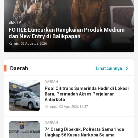
BERITA
FOTILE Luncurkan Rangkaian Produk Medium
dan New Entry di Balikpapan
Kamis, 06 Agustus 2026
Daerah
chevron_right
Lihat Lainnya
DAERAH
Pool Cititrans Samarinda Hadir di Lokasi
Baru, Permudah Akses Perjalanan
Antarkota
Minggu, 02 Agu 2026 14:37
DAERAH
74 Orang Dibekuk, Polresta Samarinda
Ungkap 56 Kasus Narkoba Selama