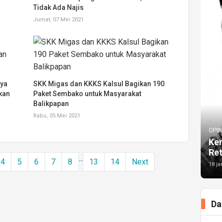
Tidak Ada Najis
Jumat, 07 Mei 2021
nya
SKK Migas dan KKKS Kalsul Bagikan 190
kan
Paket Sembako untuk Masyarakat
Balikpapan
Rabu, 05 Mei 2021
OPIN
Kem
Re
...
4
5
6
7
8
13
14
Next
18 ja
Da