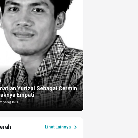
I
atian Yurizal Sebagai Cermin
taknya Empati
m yang lalu
erah
chevron_right
Lihat Lainnya