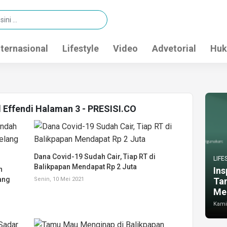
nternasional
Lifestyle
Video
Advetorial
Huk
l Effendi Halaman 3 - PRESISI.CO
Dana Covid-19 Sudah Cair, Tiap RT di
LIFE
Balikpapan Mendapat Rp 2 Juta
h
Ins
ang
Senin, 10 Mei 2021
Ta
Me
Kamis