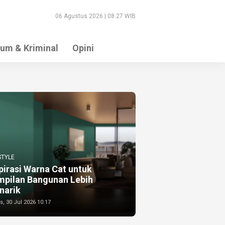
06 Agustus 2026 | 08:27 WIB
um & Kriminal
Opini
STYLE
pirasi Warna Cat untuk
mpilan Bangunan Lebih
narik
, 30 Jul 2026 10:17