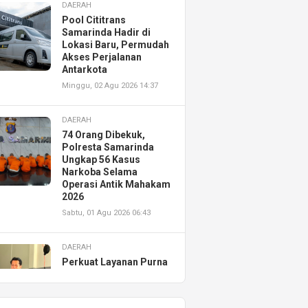
DAERAH
Pool Cititrans
Samarinda Hadir di
Lokasi Baru, Permudah
Akses Perjalanan
Antarkota
Minggu, 02 Agu 2026 14:37
DAERAH
74 Orang Dibekuk,
Polresta Samarinda
Ungkap 56 Kasus
Narkoba Selama
Operasi Antik Mahakam
2026
Sabtu, 01 Agu 2026 06:43
DAERAH
Perkuat Layanan Purna
Jual, Astra Motor
Kalimantan Timur 2
Resmikan AHASS