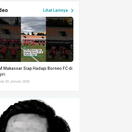
deo
chevron_right
Lihat Lainnya
 Makassar Siap Hadapi Borneo FC di
iri
t, 02 Januari 2026