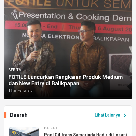
BERITA
FOTILE Luncurkan Rangkaian Produk Medium
dan New Entry di Balikpapan
1 hari yang lalu
Daerah
chevron_right
Lihat Lainnya
DAERAH
Pool Cititrans Samarinda Hadir di Lokasi