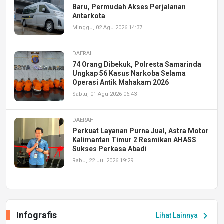
Baru, Permudah Akses Perjalanan
Antarkota
Minggu, 02 Agu 2026 14:37
DAERAH
74 Orang Dibekuk, Polresta Samarinda
Ungkap 56 Kasus Narkoba Selama
Operasi Antik Mahakam 2026
Sabtu, 01 Agu 2026 06:43
DAERAH
Perkuat Layanan Purna Jual, Astra Motor
Kalimantan Timur 2 Resmikan AHASS
Sukses Perkasa Abadi
Rabu, 22 Jul 2026 19:29
DAERAH
UPA PERKASA Universitas Mulawarman
Laksanakan Job Fair Batch II, Hadirkan
Infografis
chevron_right
Lihat Lainnya
Peluang Kerja dan Magang