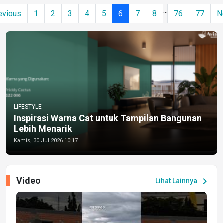
...
evious
1
2
3
4
5
6
7
8
76
77
N
LIFESTYLE
Inspirasi Warna Cat untuk Tampilan Bangunan
Lebih Menarik
Kamis, 30 Jul 2026 10:17
Video
chevron_right
Lihat Lainnya