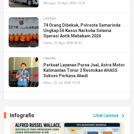
Minggu, 02 Agu 2026 14:37
DAERAH
74 Orang Dibekuk, Polresta Samarinda
Ungkap 56 Kasus Narkoba Selama
Operasi Antik Mahakam 2026
Sabtu, 01 Agu 2026 06:43
DAERAH
Perkuat Layanan Purna Jual, Astra Motor
Kalimantan Timur 2 Resmikan AHASS
Sukses Perkasa Abadi
Rabu, 22 Jul 2026 19:29
DAERAH
UPA PERKASA Universitas Mulawarman
Laksanakan Job Fair Batch II, Hadirkan
Infografis
chevron_right
Lihat Lainnya
Peluang Kerja dan Magang
Jumat, 17 Jul 2026 22:30