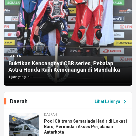
BERITA
Buktikan Kencangnya CBR series, Pebalap
Astra Honda Raih Kemenangan di Mandalika
1 jam yang lalu
Daerah
chevron_right
Lihat Lainnya
DAERAH
Pool Cititrans Samarinda Hadir di Lokasi
Baru, Permudah Akses Perjalanan
Antarkota