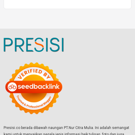
Presisi.co berada dibawah naungan PT.Nur Citra Mulia. Ini adalah semangat
kami untuk menyajikan segala jenis informasi baik tulisan, foto dan juga