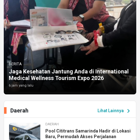
BERITA
Jaga Kesehatan Jantung Anda di International
Medical Wellness Tourism Expo 2026
6 jam yang lalu
Daerah
chevron_right
Lihat Lainnya
DAERAH
Pool Cititrans Samarinda Hadir di Lokasi
Baru, Permudah Akses Perjalanan