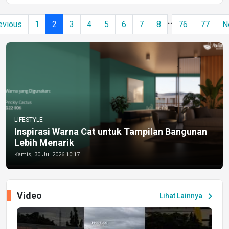
...
evious
1
2
3
4
5
6
7
8
76
77
N
LIFESTYLE
Inspirasi Warna Cat untuk Tampilan Bangunan
Lebih Menarik
Kamis, 30 Jul 2026 10:17
Video
chevron_right
Lihat Lainnya