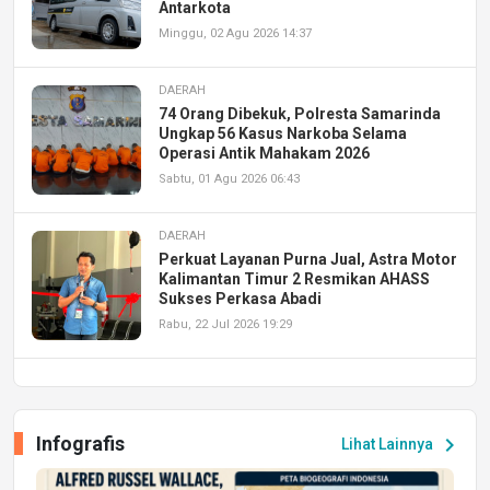
Antarkota
Minggu, 02 Agu 2026 14:37
DAERAH
74 Orang Dibekuk, Polresta Samarinda
Ungkap 56 Kasus Narkoba Selama
Operasi Antik Mahakam 2026
Sabtu, 01 Agu 2026 06:43
DAERAH
Perkuat Layanan Purna Jual, Astra Motor
Kalimantan Timur 2 Resmikan AHASS
Sukses Perkasa Abadi
Rabu, 22 Jul 2026 19:29
DAERAH
UPA PERKASA Universitas Mulawarman
Laksanakan Job Fair Batch II, Hadirkan
Infografis
chevron_right
Lihat Lainnya
Peluang Kerja dan Magang
Jumat, 17 Jul 2026 22:30