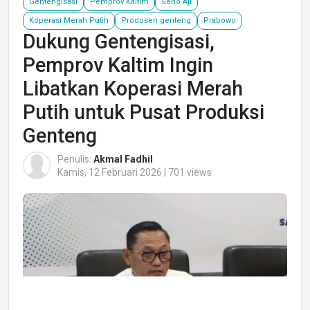
Gentengisasi
Pemprov Kaltim
Seno Aji
Koperasi Merah Putih
Produsen genteng
Prabowo
Dukung Gentengisasi,
Pemprov Kaltim Ingin
Libatkan Koperasi Merah
Putih untuk Pusat Produksi
Genteng
Penulis:
Akmal Fadhil
Kamis, 12 Februari 2026 | 701 views