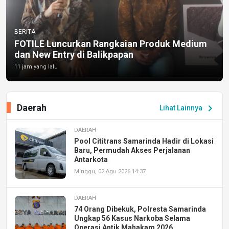
BERITA
FOTILE Luncurkan Rangkaian Produk Medium
dan New Entry di Balikpapan
11 jam yang lalu
Daerah
chevron_right
Lihat Lainnya
DAERAH
Pool Cititrans Samarinda Hadir di Lokasi
Baru, Permudah Akses Perjalanan
Antarkota
Minggu, 02 Agu 2026 14:37
DAERAH
74 Orang Dibekuk, Polresta Samarinda
Ungkap 56 Kasus Narkoba Selama
Operasi Antik Mahakam 2026