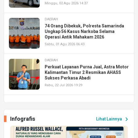
Minggu, 02 Agu 2026 14:37
DAERAH
74 Orang Dibekuk, Polresta Samarinda
Ungkap 56 Kasus Narkoba Selama
Operasi Antik Mahakam 2026
Sabtu, 01 Agu 2026 06:43
DAERAH
Perkuat Layanan Purna Jual, Astra Motor
Kalimantan Timur 2 Resmikan AHASS
Sukses Perkasa Abadi
Rabu, 22 Jul 2026 19:29
DAERAH
UPA PERKASA Universitas Mulawarman
Laksanakan Job Fair Batch II, Hadirkan
Infografis
chevron_right
Lihat Lainnya
Peluang Kerja dan Magang
Jumat, 17 Jul 2026 22:30