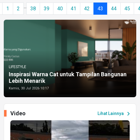
...
1
2
38
39
40
41
42
43
44
45
LIFESTYLE
Inspirasi Warna Cat untuk Tampilan Bangunan
Lebih Menarik
Kamis, 30 Jul 2026 10:17
Video
chevron_right
Lihat Lainnya