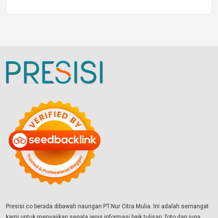
Presisi.co berada dibawah naungan PT.Nur Citra Mulia. Ini adalah semangat
kami untuk menyajikan segala jenis informasi baik tulisan, foto dan juga