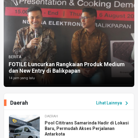
BERITA
FOTILE Luncurkan Rangkaian Produk Medium
dan New Entry di Balikpapan
14 jam yang lalu
Daerah
chevron_right
Lihat Lainnya
DAERAH
Pool Cititrans Samarinda Hadir di Lokasi
Baru, Permudah Akses Perjalanan
Antarkota