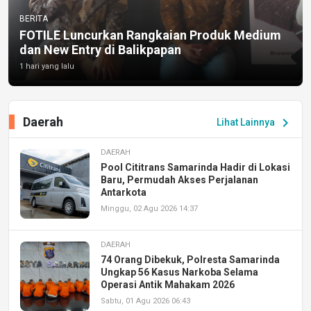
BERITA
FOTILE Luncurkan Rangkaian Produk Medium
dan New Entry di Balikpapan
1 hari yang lalu
Daerah
chevron_right
Lihat Lainnya
DAERAH
Pool Cititrans Samarinda Hadir di Lokasi
Baru, Permudah Akses Perjalanan
Antarkota
Minggu, 02 Agu 2026 14:37
DAERAH
74 Orang Dibekuk, Polresta Samarinda
Ungkap 56 Kasus Narkoba Selama
Operasi Antik Mahakam 2026
Sabtu, 01 Agu 2026 06:43