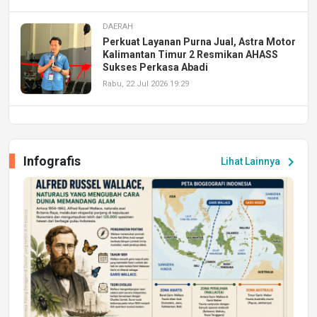
DAERAH
Perkuat Layanan Purna Jual, Astra Motor
Kalimantan Timur 2 Resmikan AHASS
Sukses Perkasa Abadi
Rabu, 22 Jul 2026 19:29
DAERAH
UPA PERKASA Universitas Mulawarman
Laksanakan Job Fair Batch II, Hadirkan
Infografis
chevron_right
Lihat Lainnya
Peluang Kerja dan Magang
Jumat, 17 Jul 2026 22:30
DAERAH
Astra Motor Kalimantan Timur 2 Dukung
Mahasiswa Samarinda dalam Astra
Honda SDGs Future Leaders 2026
Jumat, 10 Jul 2026 19:01