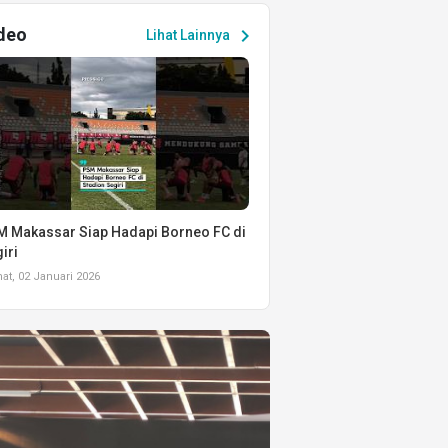
deo
chevron_right
Lihat Lainnya
 Makassar Siap Hadapi Borneo FC di
iri
t, 02 Januari 2026