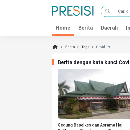
search
Home
Berita
Daerah
I
home
Berita
Tags
Covid-19
Berita dengan kata kunci Cov
Gedung Bapelkes dan Asrama Haji