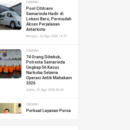
DAERAH
Pool Cititrans
Samarinda Hadir di
Lokasi Baru, Permudah
Akses Perjalanan
Antarkota
Minggu, 02 Agu 2026 14:37
DAERAH
74 Orang Dibekuk,
Polresta Samarinda
Ungkap 56 Kasus
Narkoba Selama
Operasi Antik Mahakam
2026
Sabtu, 01 Agu 2026 06:43
DAERAH
Perkuat Layanan Purna
Jual, Astra Motor
Kalimantan Timur 2
Resmikan AHASS