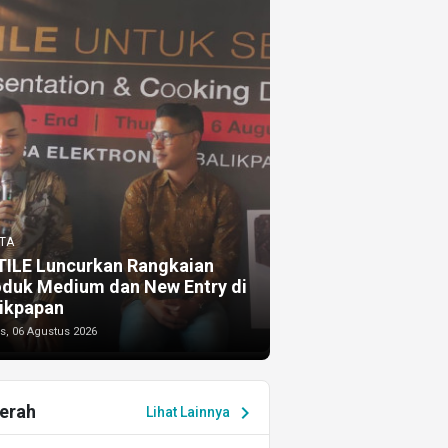
TA
TILE Luncurkan Rangkaian
oduk Medium dan New Entry di
ikpapan
s, 06 Agustus 2026
erah
chevron_right
Lihat Lainnya