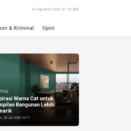
09 Agustus 2026 | 01:09 WIB
um & Kriminal
Opini
STYLE
pirasi Warna Cat untuk
mpilan Bangunan Lebih
narik
, 30 Jul 2026 10:17