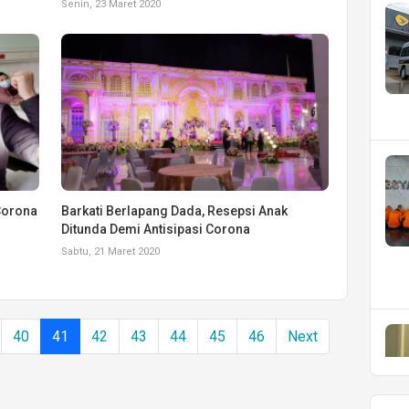
Senin, 23 Maret 2020
Corona
Barkati Berlapang Dada, Resepsi Anak
Ditunda Demi Antisipasi Corona
Sabtu, 21 Maret 2020
40
41
42
43
44
45
46
Next