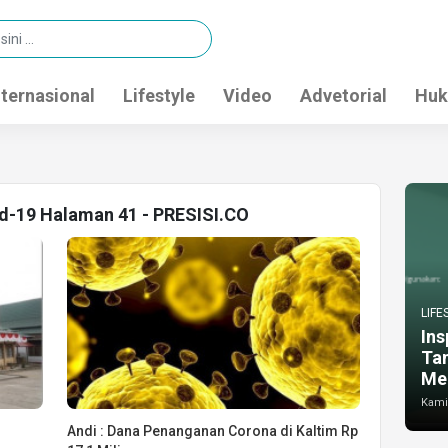
nternasional
Lifestyle
Video
Advetorial
Huk
id-19 Halaman 41 - PRESISI.CO
LIFE
Ins
Ta
Me
Kamis
Andi : Dana Penanganan Corona di Kaltim Rp