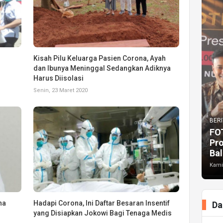
Kisah Pilu Keluarga Pasien Corona, Ayah
dan Ibunya Meninggal Sedangkan Adiknya
Harus Diisolasi
Senin, 23 Maret 2020
BERI
FO
Pr
Bal
Kami
ha
Hadapi Corona, Ini Daftar Besaran Insentif
Da
yang Disiapkan Jokowi Bagi Tenaga Medis