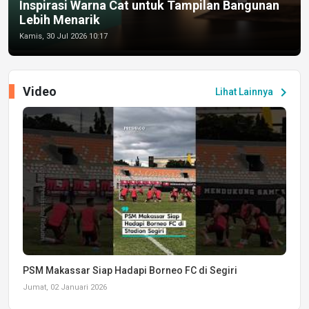
Inspirasi Warna Cat untuk Tampilan Bangunan
Lebih Menarik
Kamis, 30 Jul 2026 10:17
Video
chevron_right
Lihat Lainnya
PSM Makassar Siap Hadapi Borneo FC di Segiri
Jumat, 02 Januari 2026