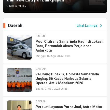
1 jam yang lalu
Daerah
chevron_right
Lihat Lainnya
DAERAH
Pool Cititrans Samarinda Hadir di Lokasi
Baru, Permudah Akses Perjalanan
Antarkota
Minggu, 02 Agu 2026 14:37
DAERAH
74 Orang Dibekuk, Polresta Samarinda
Ungkap 56 Kasus Narkoba Selama
Operasi Antik Mahakam 2026
Sabtu, 01 Agu 2026 06:43
DAERAH
Perkuat Layanan Purna Jual, Astra Motor