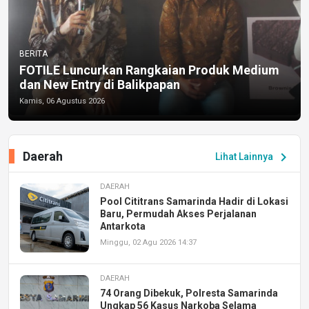
BERITA
FOTILE Luncurkan Rangkaian Produk Medium
dan New Entry di Balikpapan
Kamis, 06 Agustus 2026
Daerah
chevron_right
Lihat Lainnya
DAERAH
Pool Cititrans Samarinda Hadir di Lokasi
Baru, Permudah Akses Perjalanan
Antarkota
Minggu, 02 Agu 2026 14:37
DAERAH
74 Orang Dibekuk, Polresta Samarinda
Ungkap 56 Kasus Narkoba Selama