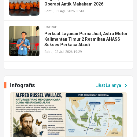
Operasi Antik Mahakam 2026
Sabtu, 01 Agu 2026 06:43
DAERAH
Perkuat Layanan Purna Jual, Astra Motor
Kalimantan Timur 2 Resmikan AHASS
Sukses Perkasa Abadi
Rabu, 22 Jul 2026 19:29
DAERAH
UPA PERKASA Universitas Mulawarman
Laksanakan Job Fair Batch II, Hadirkan
Infografis
chevron_right
Lihat Lainnya
Peluang Kerja dan Magang
Jumat, 17 Jul 2026 22:30
DAERAH
Astra Motor Kalimantan Timur 2 Dukung
Mahasiswa Samarinda dalam Astra
Honda SDGs Future Leaders 2026
Jumat, 10 Jul 2026 19:01