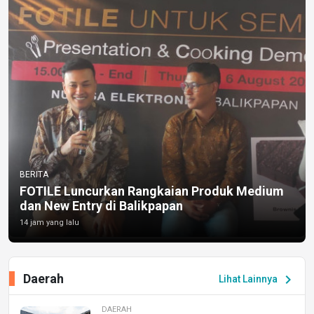
BERITA
FOTILE Luncurkan Rangkaian Produk Medium
dan New Entry di Balikpapan
14 jam yang lalu
Daerah
chevron_right
Lihat Lainnya
DAERAH