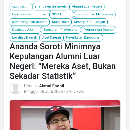
dprd kaltim
ananda emira moeis
Alumni Luar Negeri
beasiswa kaltim tuntas
SDM Unggul
Kepulangan Mahasiswa
pembangunan daerah
Brain Drain
Strategi Kepulangan
Database Alumni
Ekosistem Profesional
Pemerintah Daerah
Loyalitas Daerah
Aset Daerah
Keterikatan Emosional
Ananda Soroti Minimnya
Kepulangan Alumni Luar
Negeri: “Mereka Aset, Bukan
Sekadar Statistik”
Penulis:
Akmal Fadhil
Minggu, 08 Juni 2025 | 570 views