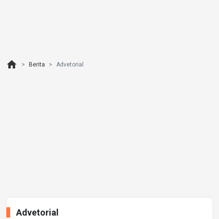
home
Berita
Advetorial
Advetorial