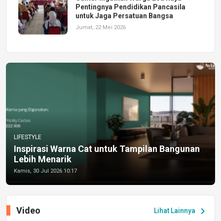
Pentingnya Pendidikan Pancasila
untuk Jaga Persatuan Bangsa
Jumat, 22 Mei 2026
LIFESTYLE
Inspirasi Warna Cat untuk Tampilan Bangunan
Lebih Menarik
Kamis, 30 Jul 2026 10:17
Video
chevron_right
Lihat Lainnya