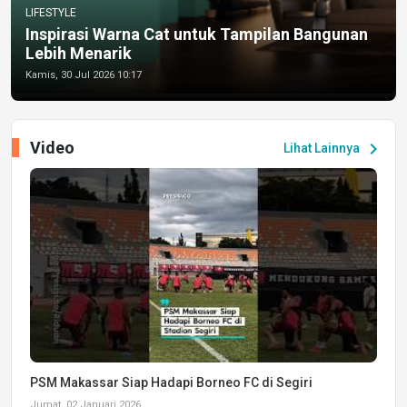
LIFESTYLE
Inspirasi Warna Cat untuk Tampilan Bangunan
Lebih Menarik
Kamis, 30 Jul 2026 10:17
Video
chevron_right
Lihat Lainnya
PSM Makassar Siap Hadapi Borneo FC di Segiri
Jumat, 02 Januari 2026