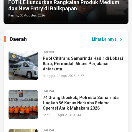
FOTILE Luncurkan Rangkaian Produk Medium
dan New Entry di Balikpapan
Kamis, 06 Agustus 2026
Daerah
chevron_right
Lihat Lainnya
DAERAH
Pool Cititrans Samarinda Hadir di Lokasi
Baru, Permudah Akses Perjalanan
Antarkota
Minggu, 02 Agu 2026 14:37
DAERAH
74 Orang Dibekuk, Polresta Samarinda
Ungkap 56 Kasus Narkoba Selama
Operasi Antik Mahakam 2026
Sabtu, 01 Agu 2026 06:43
DAERAH