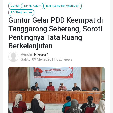
Guntur
DPRD Kaltim
Tata Ruang Berkelanjutan
PDI Perjuangan
Guntur Gelar PDD Keempat di
Tenggarong Seberang, Soroti
Pentingnya Tata Ruang
Berkelanjutan
Penulis:
Presisi 1
Sabtu, 09 Mei 2026 | 1.025 views