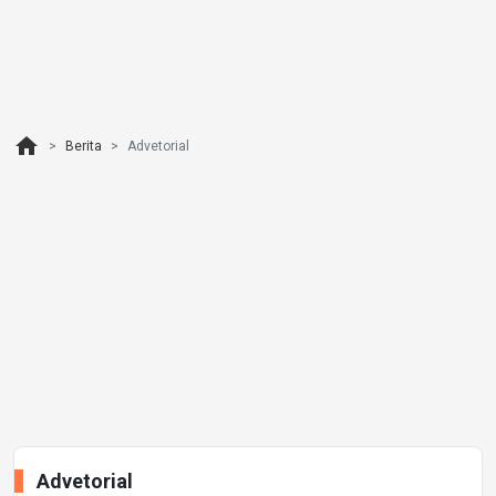
home
Berita
Advetorial
Advetorial