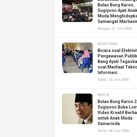
Bulan Bung Karno,
Sugiyono Ajak Ana
Muda Menghidupk
Semangat Marhae
Minggu, 21 Juni 2026
ADVETORIAL
Bicara soal Efektivi
Pengawasan Publik
Bang Ayub Tegask
soal Manfaat Tekn
Informasi
Sabtu, 13 Juni 2026
BERITA
Bulan Bung Karno 2
Sugiyono Buka Lo
Video Kreatif Berh
untuk Anak Muda
Samarinda
Senin, 08 Juni 2026