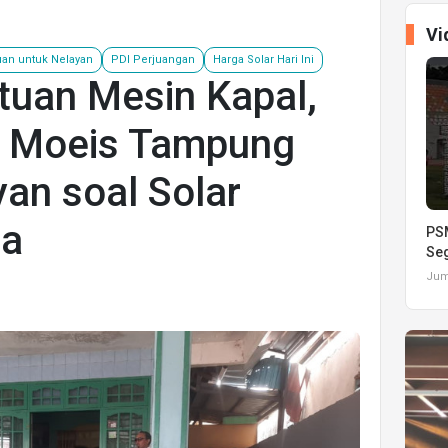
Vi
uan untuk Nelayan
PDI Perjuangan
Harga Solar Hari Ini
tuan Mesin Kapal,
a Moeis Tampung
an soal Solar
da
PSM
Seg
Juma