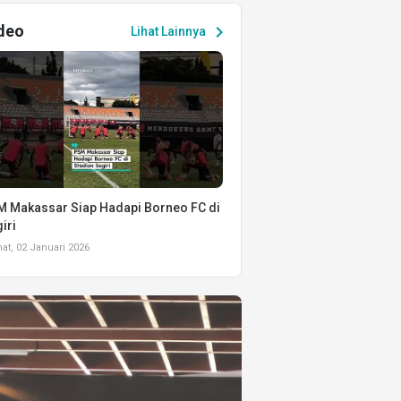
deo
chevron_right
Lihat Lainnya
 Makassar Siap Hadapi Borneo FC di
iri
t, 02 Januari 2026