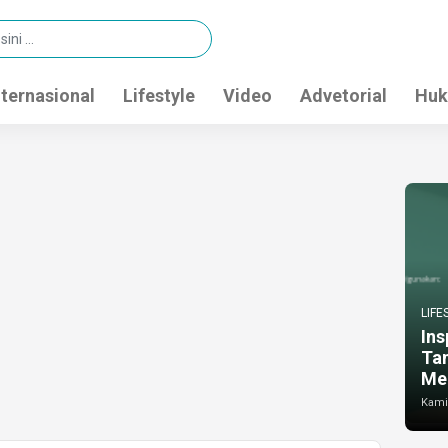
nternasional
Lifestyle
Video
Advetorial
Huk
LIFE
Ins
Ta
Me
Kamis