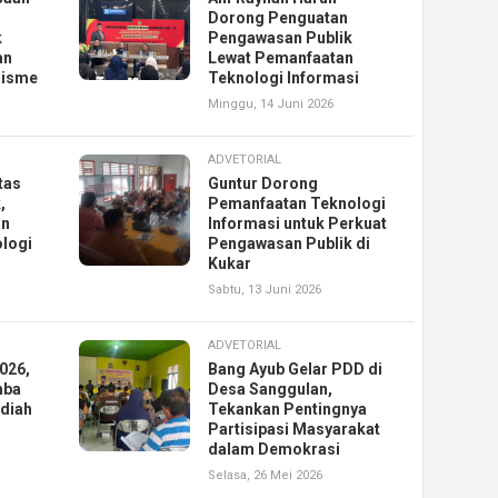
Dorong Penguatan
k
Pengawasan Publik
an
Lewat Pemanfaatan
nisme
Teknologi Informasi
Minggu, 14 Juni 2026
ADVETORIAL
tas
Guntur Dorong
,
Pemanfaatan Teknologi
an
Informasi untuk Perkuat
ologi
Pengawasan Publik di
Kukar
Sabtu, 13 Juni 2026
ADVETORIAL
026,
Bang Ayub Gelar PDD di
mba
Desa Sanggulan,
adiah
Tekankan Pentingnya
Partisipasi Masyarakat
dalam Demokrasi
Selasa, 26 Mei 2026