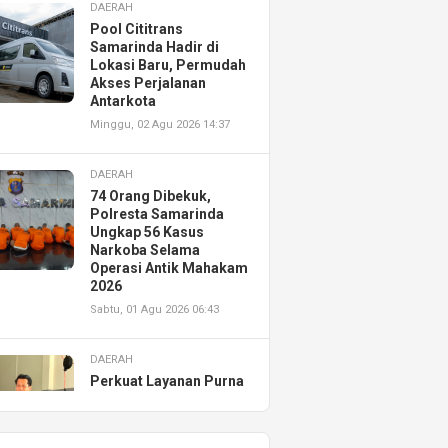
DAERAH
Pool Cititrans
Samarinda Hadir di
Lokasi Baru, Permudah
Akses Perjalanan
Antarkota
Minggu, 02 Agu 2026 14:37
DAERAH
74 Orang Dibekuk,
Polresta Samarinda
Ungkap 56 Kasus
Narkoba Selama
Operasi Antik Mahakam
2026
Sabtu, 01 Agu 2026 06:43
DAERAH
Perkuat Layanan Purna
Jual, Astra Motor
Kalimantan Timur 2
Resmikan AHASS