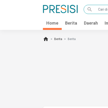
search
Home
Berita
Daerah
I
home
Berita
Berita