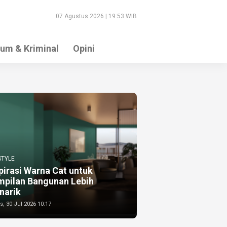
07 Agustus 2026 | 19:53 WIB
um & Kriminal
Opini
STYLE
pirasi Warna Cat untuk
mpilan Bangunan Lebih
narik
, 30 Jul 2026 10:17