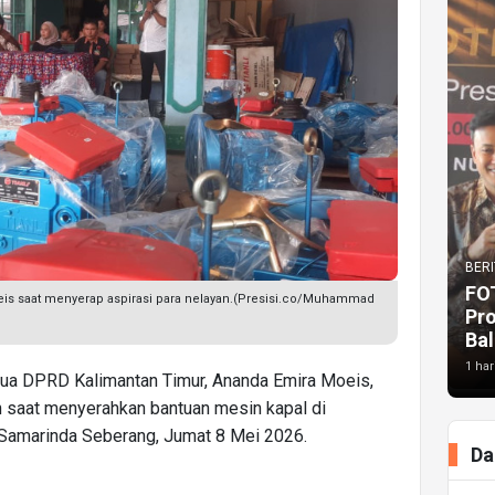
BERI
FO
eis saat menyerap aspirasi para nelayan.(Presisi.co/Muhammad
Pr
Bal
1 har
ua DPRD Kalimantan Timur, Ananda Emira Moeis,
n saat menyerahkan bantuan mesin kapal di
amarinda Seberang, Jumat 8 Mei 2026.
Da