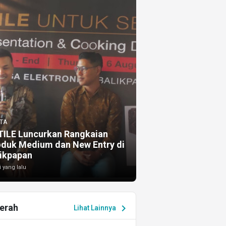
TA
TILE Luncurkan Rangkaian
oduk Medium dan New Entry di
ikpapan
i yang lalu
erah
chevron_right
Lihat Lainnya