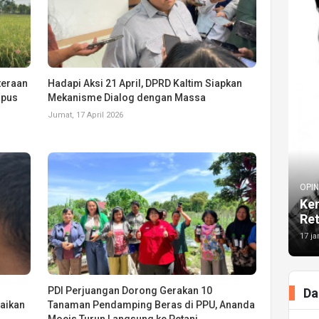
teraan
Hadapi Aksi 21 April, DPRD Kaltim Siapkan
apus
Mekanisme Dialog dengan Massa
Jumat, 17 April 2026
OPIN
Kem
Re
17 ja
PDI Perjuangan Dorong Gerakan 10
Da
aikan
Tanaman Pendamping Beras di PPU, Ananda
Moeis Turun Langsung ke Petani