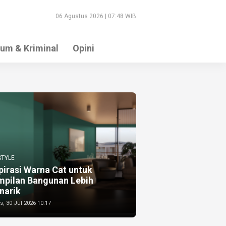
06 Agustus 2026 | 07:48 WIB
um & Kriminal
Opini
STYLE
pirasi Warna Cat untuk
mpilan Bangunan Lebih
narik
, 30 Jul 2026 10:17