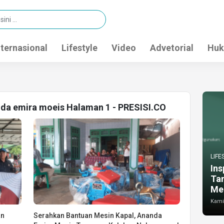
nternasional
Lifestyle
Video
Advetorial
Huk
nda emira moeis Halaman 1 - PRESISI.CO
LIFE
Ins
Ta
Me
Kamis
an
Serahkan Bantuan Mesin Kapal, Ananda