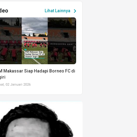
deo
chevron_right
Lihat Lainnya
 Makassar Siap Hadapi Borneo FC di
iri
t, 02 Januari 2026