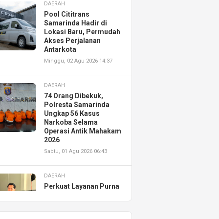
DAERAH
Pool Cititrans
Samarinda Hadir di
Lokasi Baru, Permudah
Akses Perjalanan
Antarkota
Minggu, 02 Agu 2026 14:37
DAERAH
74 Orang Dibekuk,
Polresta Samarinda
Ungkap 56 Kasus
Narkoba Selama
Operasi Antik Mahakam
2026
Sabtu, 01 Agu 2026 06:43
DAERAH
Perkuat Layanan Purna
Jual, Astra Motor
Kalimantan Timur 2
Resmikan AHASS