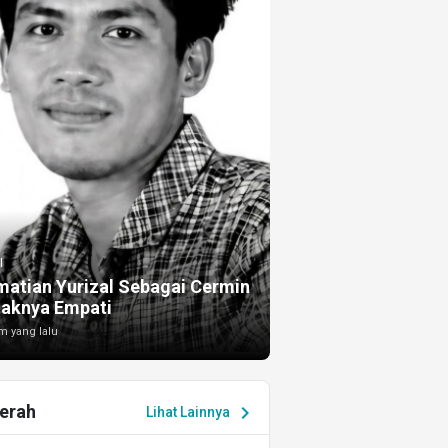
I
atian Yurizal Sebagai Cermin
taknya Empati
m yang lalu
erah
chevron_right
Lihat Lainnya