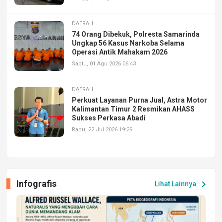
DAERAH
74 Orang Dibekuk, Polresta Samarinda
Ungkap 56 Kasus Narkoba Selama
Operasi Antik Mahakam 2026
Sabtu, 01 Agu 2026 06:43
DAERAH
Perkuat Layanan Purna Jual, Astra Motor
Kalimantan Timur 2 Resmikan AHASS
Sukses Perkasa Abadi
Rabu, 22 Jul 2026 19:29
DAERAH
UPA PERKASA Universitas Mulawarman
Laksanakan Job Fair Batch II, Hadirkan
Infografis
chevron_right
Lihat Lainnya
Peluang Kerja dan Magang
Jumat, 17 Jul 2026 22:30
DAERAH