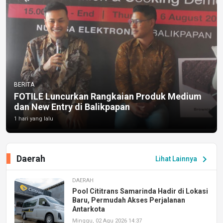
BERITA
FOTILE Luncurkan Rangkaian Produk Medium
dan New Entry di Balikpapan
1 hari yang lalu
Daerah
chevron_right
Lihat Lainnya
DAERAH
Pool Cititrans Samarinda Hadir di Lokasi
Baru, Permudah Akses Perjalanan
Antarkota
Minggu, 02 Agu 2026 14:37