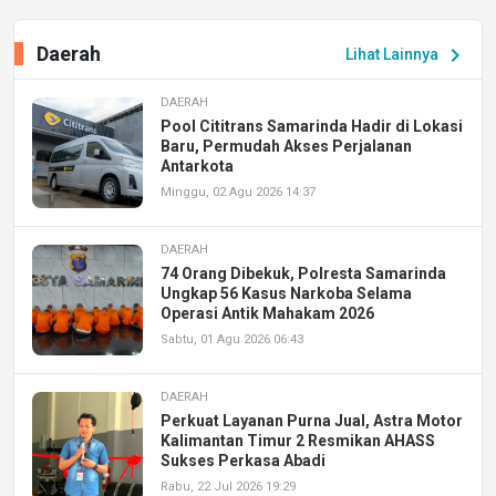
Daerah
chevron_right
Lihat Lainnya
DAERAH
Pool Cititrans Samarinda Hadir di Lokasi
Baru, Permudah Akses Perjalanan
Antarkota
Minggu, 02 Agu 2026 14:37
DAERAH
74 Orang Dibekuk, Polresta Samarinda
Ungkap 56 Kasus Narkoba Selama
Operasi Antik Mahakam 2026
Sabtu, 01 Agu 2026 06:43
DAERAH
Perkuat Layanan Purna Jual, Astra Motor
Kalimantan Timur 2 Resmikan AHASS
Sukses Perkasa Abadi
Rabu, 22 Jul 2026 19:29