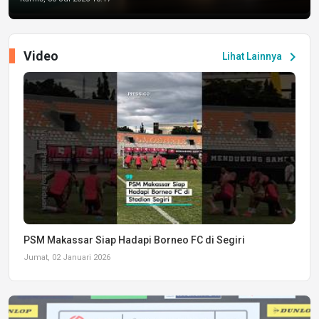
Video
chevron_right
Lihat Lainnya
PSM Makassar Siap Hadapi Borneo FC di Segiri
Jumat, 02 Januari 2026