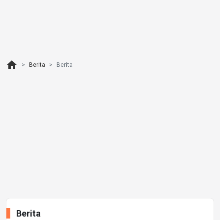
home
Berita
Berita
Berita