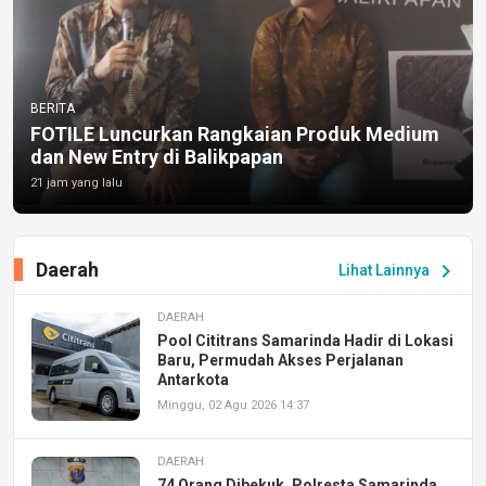
BERITA
FOTILE Luncurkan Rangkaian Produk Medium
dan New Entry di Balikpapan
21 jam yang lalu
Daerah
chevron_right
Lihat Lainnya
DAERAH
Pool Cititrans Samarinda Hadir di Lokasi
Baru, Permudah Akses Perjalanan
Antarkota
Minggu, 02 Agu 2026 14:37
DAERAH
74 Orang Dibekuk, Polresta Samarinda