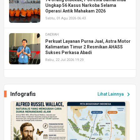
Ungkap 56 Kasus Narkoba Selama
Operasi Antik Mahakam 2026
Sabtu, 01 Agu 2026 06:43
DAERAH
Perkuat Layanan Purna Jual, Astra Motor
Kalimantan Timur 2 Resmikan AHASS
Sukses Perkasa Abadi
Rabu, 22 Jul 2026 19:29
DAERAH
UPA PERKASA Universitas Mulawarman
Laksanakan Job Fair Batch II, Hadirkan
Infografis
chevron_right
Lihat Lainnya
Peluang Kerja dan Magang
Jumat, 17 Jul 2026 22:30
DAERAH
Astra Motor Kalimantan Timur 2 Dukung
Mahasiswa Samarinda dalam Astra
Honda SDGs Future Leaders 2026