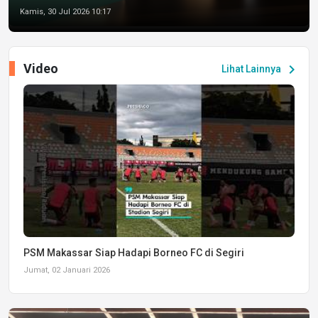
Kamis, 30 Jul 2026 10:17
Video
chevron_right
Lihat Lainnya
PSM Makassar Siap Hadapi Borneo FC di Segiri
Jumat, 02 Januari 2026