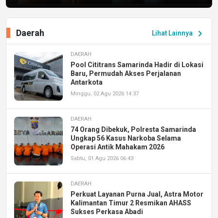
Daerah
chevron_right
Lihat Lainnya
DAERAH
Pool Cititrans Samarinda Hadir di Lokasi
Baru, Permudah Akses Perjalanan
Antarkota
Minggu, 02 Agu 2026 14:37
DAERAH
74 Orang Dibekuk, Polresta Samarinda
Ungkap 56 Kasus Narkoba Selama
Operasi Antik Mahakam 2026
Sabtu, 01 Agu 2026 06:43
DAERAH
Perkuat Layanan Purna Jual, Astra Motor
Kalimantan Timur 2 Resmikan AHASS
Sukses Perkasa Abadi