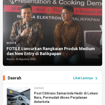
BERITA
FOTILE Luncurkan Rangkaian Produk Medium
dan New Entry di Balikpapan
Kamis, 06 Agustus 2026
Daerah
chevron_right
Lihat Lainnya
DAERAH
Pool Cititrans Samarinda Hadir di Lokasi
Baru, Permudah Akses Perjalanan
Antarkota