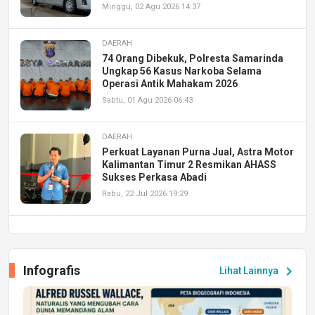
Minggu, 02 Agu 2026 14:37
DAERAH
74 Orang Dibekuk, Polresta Samarinda
Ungkap 56 Kasus Narkoba Selama
Operasi Antik Mahakam 2026
Sabtu, 01 Agu 2026 06:43
DAERAH
Perkuat Layanan Purna Jual, Astra Motor
Kalimantan Timur 2 Resmikan AHASS
Sukses Perkasa Abadi
Rabu, 22 Jul 2026 19:29
DAERAH
UPA PERKASA Universitas Mulawarman
Laksanakan Job Fair Batch II, Hadirkan
Infografis
chevron_right
Lihat Lainnya
Peluang Kerja dan Magang
Jumat, 17 Jul 2026 22:30