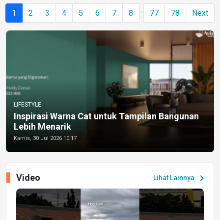
...
1
2
3
4
5
6
7
8
77
78
Next
LIFESTYLE
Inspirasi Warna Cat untuk Tampilan Bangunan
Lebih Menarik
Kamis, 30 Jul 2026 10:17
Video
chevron_right
Lihat Lainnya