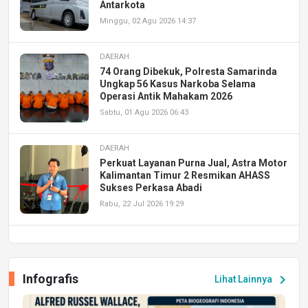
Antarkota
Minggu, 02 Agu 2026 14:37
DAERAH
74 Orang Dibekuk, Polresta Samarinda
Ungkap 56 Kasus Narkoba Selama
Operasi Antik Mahakam 2026
Sabtu, 01 Agu 2026 06:43
DAERAH
Perkuat Layanan Purna Jual, Astra Motor
Kalimantan Timur 2 Resmikan AHASS
Sukses Perkasa Abadi
Rabu, 22 Jul 2026 19:29
DAERAH
UPA PERKASA Universitas Mulawarman
Laksanakan Job Fair Batch II, Hadirkan
Infografis
chevron_right
Lihat Lainnya
Peluang Kerja dan Magang
Jumat, 17 Jul 2026 22:30