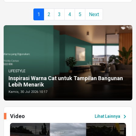
1
2
3
4
5
Next
LIFESTYLE
Inspirasi Warna Cat untuk Tampilan Bangunan
Lebih Menarik
Kamis, 30 Jul 2026 10:17
Video
chevron_right
Lihat Lainnya