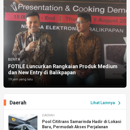
BERITA
FOTILE Luncurkan Rangkaian Produk Medium
dan New Entry di Balikpapan
19 jam yang lalu
Daerah
chevron_right
Lihat Lainnya
DAERAH
Pool Cititrans Samarinda Hadir di Lokasi
Baru, Permudah Akses Perjalanan