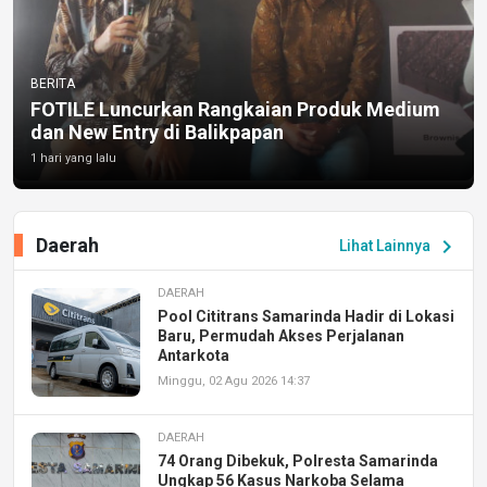
BERITA
FOTILE Luncurkan Rangkaian Produk Medium
dan New Entry di Balikpapan
1 hari yang lalu
Daerah
chevron_right
Lihat Lainnya
DAERAH
Pool Cititrans Samarinda Hadir di Lokasi
Baru, Permudah Akses Perjalanan
Antarkota
Minggu, 02 Agu 2026 14:37
DAERAH
74 Orang Dibekuk, Polresta Samarinda
Ungkap 56 Kasus Narkoba Selama