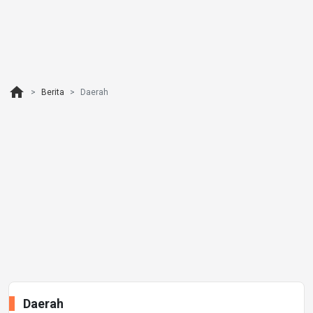
home
Berita
Daerah
Daerah