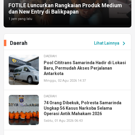
FOTILE Luncurkan Rangkaian Produk Medium
dan New Entry di Balikpapan
1 jam yang lalu
Daerah
chevron_right
Lihat Lainnya
DAERAH
Pool Cititrans Samarinda Hadir di Lokasi
Baru, Permudah Akses Perjalanan
Antarkota
Minggu, 02 Agu 2026 14:37
DAERAH
74 Orang Dibekuk, Polresta Samarinda
Ungkap 56 Kasus Narkoba Selama
Operasi Antik Mahakam 2026
Sabtu, 01 Agu 2026 06:43