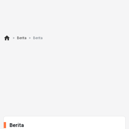
home
Berita
Berita
Berita