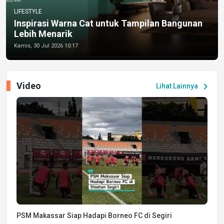
LIFESTYLE
Inspirasi Warna Cat untuk Tampilan Bangunan
Lebih Menarik
Kamis, 30 Jul 2026 10:17
Video
chevron_right
Lihat Lainnya
PSM Makassar Siap Hadapi Borneo FC di Segiri