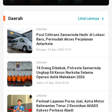
Daerah
chevron_right
Lihat Lainnya
DAERAH
Pool Cititrans Samarinda Hadir di Lokasi
Baru, Permudah Akses Perjalanan
Antarkota
Minggu, 02 Agu 2026 14:37
DAERAH
74 Orang Dibekuk, Polresta Samarinda
Ungkap 56 Kasus Narkoba Selama
Operasi Antik Mahakam 2026
Sabtu, 01 Agu 2026 06:43
DAERAH
Perkuat Layanan Purna Jual, Astra Motor
Kalimantan Timur 2 Resmikan AHASS
Sukses Perkasa Abadi