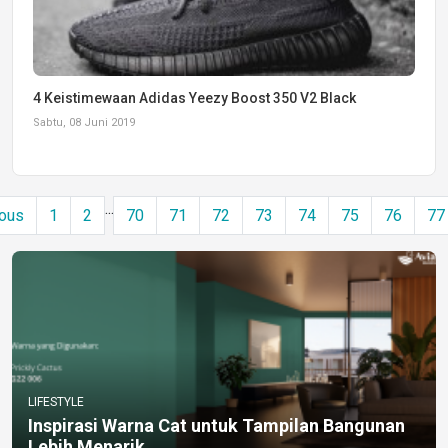
4 Keistimewaan Adidas Yeezy Boost 350 V2 Black
Sabtu, 08 Juni 2019
...
ous
1
2
70
71
72
73
74
75
76
77
LIFESTYLE
Inspirasi Warna Cat untuk Tampilan Bangunan
Lebih Menarik