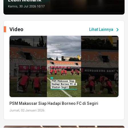
Kamis, 30 Jul 2026 10:17
Video
chevron_right
Lihat Lainnya
PSM Makassar Siap Hadapi Borneo FC di Segiri
Jumat, 02 Januari 2026