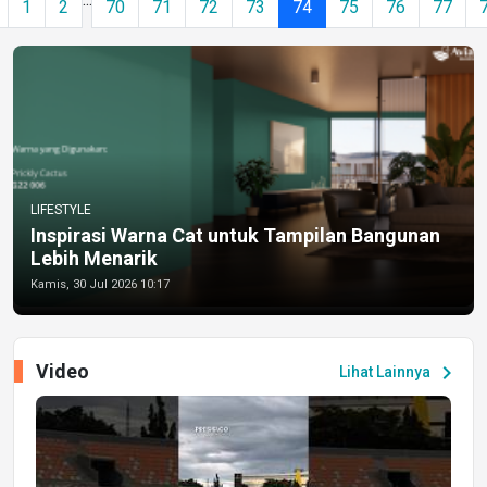
1
2
70
71
72
73
74
75
76
77
LIFESTYLE
Inspirasi Warna Cat untuk Tampilan Bangunan
Lebih Menarik
Kamis, 30 Jul 2026 10:17
Video
chevron_right
Lihat Lainnya