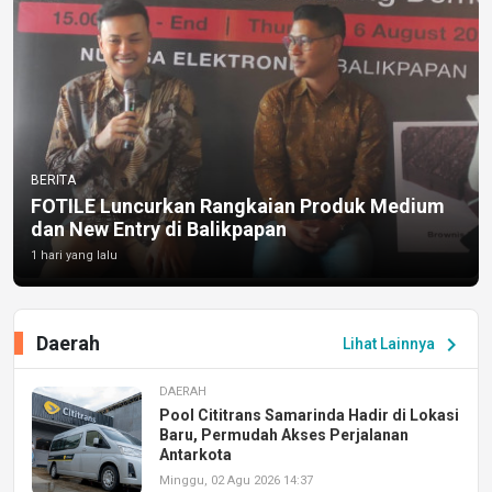
BERITA
FOTILE Luncurkan Rangkaian Produk Medium
dan New Entry di Balikpapan
1 hari yang lalu
Daerah
chevron_right
Lihat Lainnya
DAERAH
Pool Cititrans Samarinda Hadir di Lokasi
Baru, Permudah Akses Perjalanan
Antarkota
Minggu, 02 Agu 2026 14:37