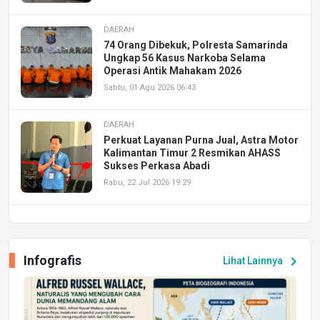
DAERAH
74 Orang Dibekuk, Polresta Samarinda
Ungkap 56 Kasus Narkoba Selama
Operasi Antik Mahakam 2026
Sabtu, 01 Agu 2026 06:43
DAERAH
Perkuat Layanan Purna Jual, Astra Motor
Kalimantan Timur 2 Resmikan AHASS
Sukses Perkasa Abadi
Rabu, 22 Jul 2026 19:29
DAERAH
UPA PERKASA Universitas Mulawarman
Laksanakan Job Fair Batch II, Hadirkan
Infografis
chevron_right
Lihat Lainnya
Peluang Kerja dan Magang
Jumat, 17 Jul 2026 22:30
DAERAH