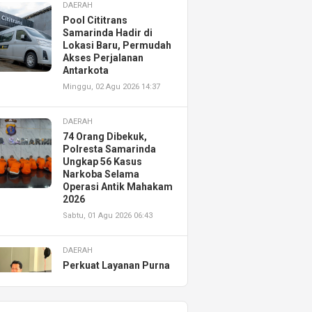
DAERAH
Pool Cititrans
Samarinda Hadir di
Lokasi Baru, Permudah
Akses Perjalanan
Antarkota
Minggu, 02 Agu 2026 14:37
DAERAH
74 Orang Dibekuk,
Polresta Samarinda
Ungkap 56 Kasus
Narkoba Selama
Operasi Antik Mahakam
2026
Sabtu, 01 Agu 2026 06:43
DAERAH
Perkuat Layanan Purna
Jual, Astra Motor
Kalimantan Timur 2
Resmikan AHASS