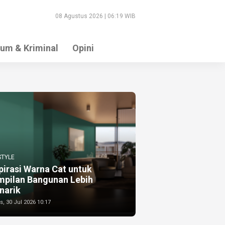
08 Agustus 2026 | 06:19 WIB
um & Kriminal
Opini
STYLE
pirasi Warna Cat untuk
mpilan Bangunan Lebih
narik
, 30 Jul 2026 10:17