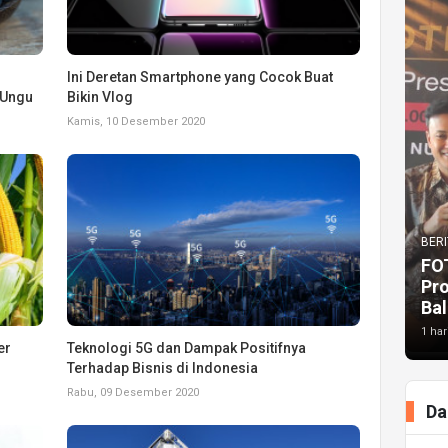
Ini Deretan Smartphone yang Cocok Buat
 Ungu
Bikin Vlog
Kamis, 10 Desember 2020
BERI
FO
Pr
Bal
1 har
er
Teknologi 5G dan Dampak Positifnya
Terhadap Bisnis di Indonesia
Rabu, 09 Desember 2020
Da