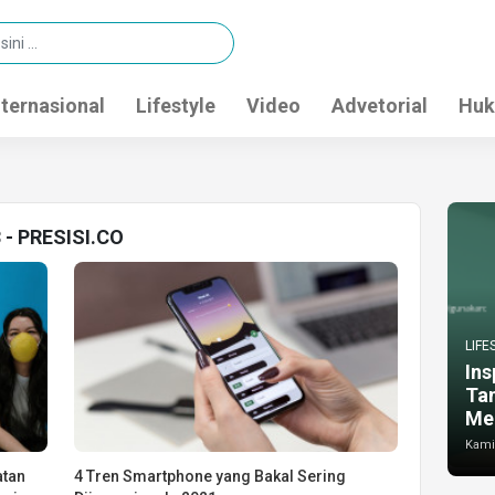
nternasional
Lifestyle
Video
Advetorial
Huk
3 - PRESISI.CO
LIFE
Ins
Ta
Me
Kamis
atan
4 Tren Smartphone yang Bakal Sering