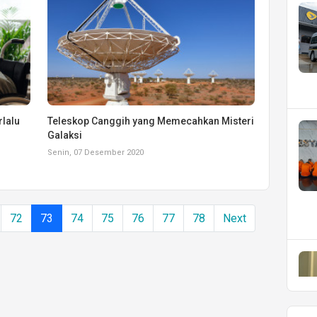
rlalu
Teleskop Canggih yang Memecahkan Misteri
Galaksi
Senin, 07 Desember 2020
72
73
74
75
76
77
78
Next