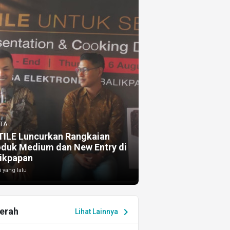
TA
TILE Luncurkan Rangkaian
oduk Medium dan New Entry di
ikpapan
i yang lalu
erah
chevron_right
Lihat Lainnya