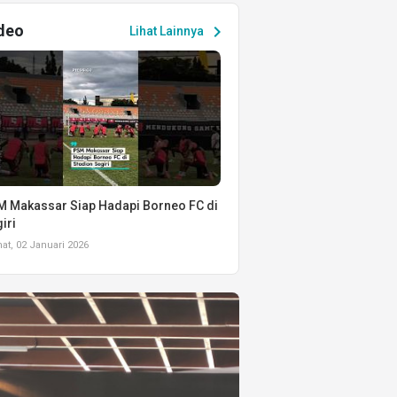
deo
chevron_right
Lihat Lainnya
 Makassar Siap Hadapi Borneo FC di
iri
t, 02 Januari 2026