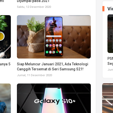
emi
Dijumpai pada 2021
Sabtu, 12 Desember 2020
Vi
PSM
Seg
unya 5
Siap Meluncur Januari 2021, Ada Teknologi
Canggih Tersemat di Seri Samsung S21!
Juma
Jumat, 11 Desember 2020