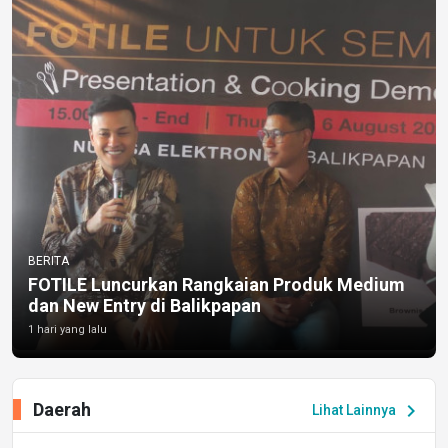
BERITA
FOTILE Luncurkan Rangkaian Produk Medium
dan New Entry di Balikpapan
1 hari yang lalu
Daerah
chevron_right
Lihat Lainnya