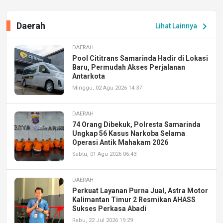
Daerah
chevron_right
Lihat Lainnya
DAERAH
Pool Cititrans Samarinda Hadir di Lokasi
Baru, Permudah Akses Perjalanan
Antarkota
Minggu, 02 Agu 2026 14:37
DAERAH
74 Orang Dibekuk, Polresta Samarinda
Ungkap 56 Kasus Narkoba Selama
Operasi Antik Mahakam 2026
Sabtu, 01 Agu 2026 06:43
DAERAH
Perkuat Layanan Purna Jual, Astra Motor
Kalimantan Timur 2 Resmikan AHASS
Sukses Perkasa Abadi
Rabu, 22 Jul 2026 19:29