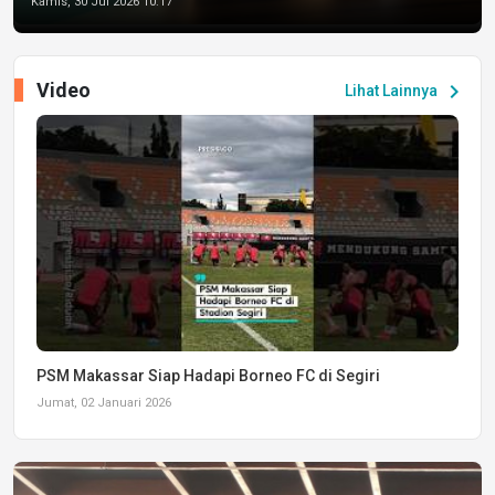
Kamis, 30 Jul 2026 10:17
Video
chevron_right
Lihat Lainnya
PSM Makassar Siap Hadapi Borneo FC di Segiri
Jumat, 02 Januari 2026