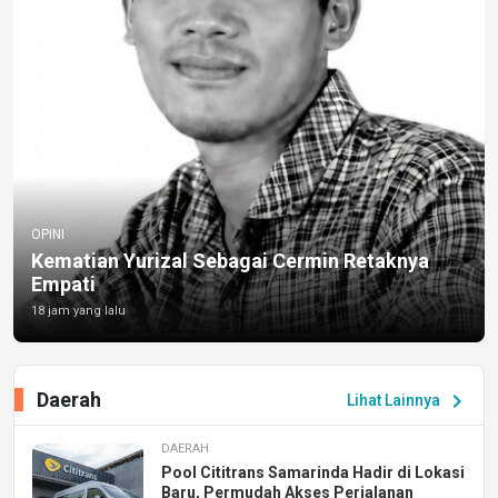
OPINI
Kematian Yurizal Sebagai Cermin Retaknya
Empati
18 jam yang lalu
Daerah
chevron_right
Lihat Lainnya
DAERAH
Pool Cititrans Samarinda Hadir di Lokasi
Baru, Permudah Akses Perjalanan