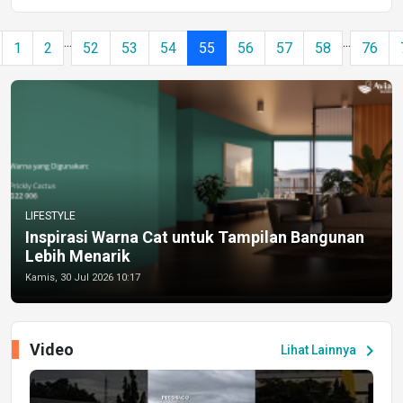
...
...
1
2
52
53
54
55
56
57
58
76
LIFESTYLE
Inspirasi Warna Cat untuk Tampilan Bangunan
Lebih Menarik
Kamis, 30 Jul 2026 10:17
Video
chevron_right
Lihat Lainnya