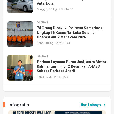
Antarkota
Minggu, 02 Agu 2026 14:37
DAERAH
74 Orang Dibekuk, Polresta Samarinda
Ungkap 56 Kasus Narkoba Selama
Operasi Antik Mahakam 2026
Sabtu, 01 Agu 2026 06:43
DAERAH
Perkuat Layanan Purna Jual, Astra Motor
Kalimantan Timur 2 Resmikan AHASS
Sukses Perkasa Abadi
Rabu, 22 Jul 2026 19:29
DAERAH
UPA PERKASA Universitas Mulawarman
Laksanakan Job Fair Batch II, Hadirkan
Infografis
chevron_right
Lihat Lainnya
Peluang Kerja dan Magang
Jumat, 17 Jul 2026 22:30