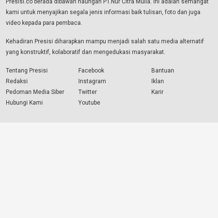
Presisi.co berada dibawah naungan PT.Nur Citra Mulia. Ini adalah semangat
kami untuk menyajikan segala jenis informasi baik tulisan, foto dan juga
video kepada para pembaca.
Kehadiran Presisi diharapkan mampu menjadi salah satu media alternatif
yang konstruktif, kolaboratif dan mengedukasi masyarakat.
Tentang Presisi
Facebook
Bantuan
Redaksi
Instagram
Iklan
Pedoman Media Siber
Twitter
Karir
Hubungi Kami
Youtube