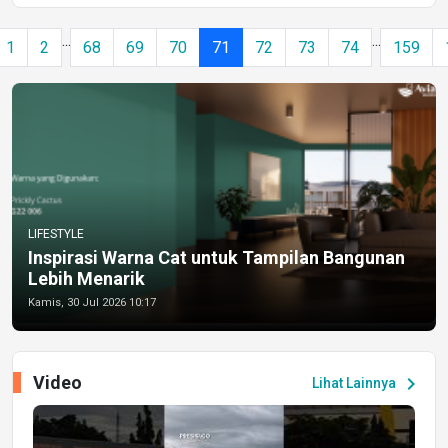
...
...
1
2
68
69
70
71
72
73
74
159
LIFESTYLE
Inspirasi Warna Cat untuk Tampilan Bangunan
Lebih Menarik
Kamis, 30 Jul 2026 10:17
Video
chevron_right
Lihat Lainnya