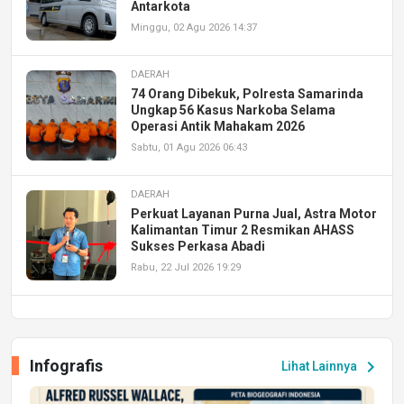
Antarkota
Minggu, 02 Agu 2026 14:37
DAERAH
74 Orang Dibekuk, Polresta Samarinda
Ungkap 56 Kasus Narkoba Selama
Operasi Antik Mahakam 2026
Sabtu, 01 Agu 2026 06:43
DAERAH
Perkuat Layanan Purna Jual, Astra Motor
Kalimantan Timur 2 Resmikan AHASS
Sukses Perkasa Abadi
Rabu, 22 Jul 2026 19:29
DAERAH
UPA PERKASA Universitas Mulawarman
Laksanakan Job Fair Batch II, Hadirkan
Infografis
chevron_right
Lihat Lainnya
Peluang Kerja dan Magang
Jumat, 17 Jul 2026 22:30