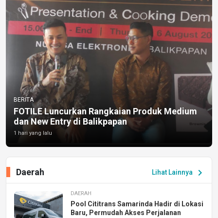
BERITA
FOTILE Luncurkan Rangkaian Produk Medium
dan New Entry di Balikpapan
1 hari yang lalu
Daerah
chevron_right
Lihat Lainnya
DAERAH
Pool Cititrans Samarinda Hadir di Lokasi
Baru, Permudah Akses Perjalanan