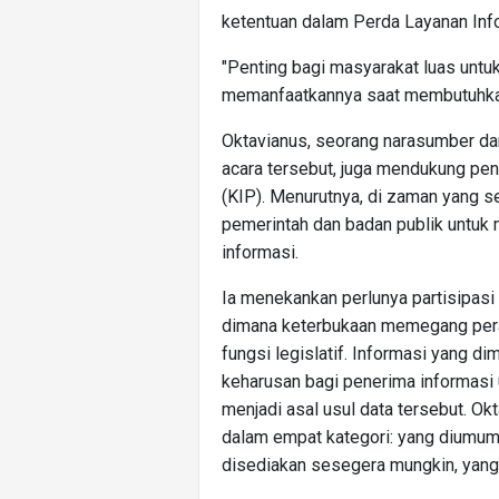
ketentuan dalam Perda Layanan Info
"Penting bagi masyarakat luas untu
memanfaatkannya saat membutuhkan i
Oktavianus, seorang narasumber dari
acara tersebut, juga mendukung pe
(KIP). Menurutnya, di zaman yang se
pemerintah dan badan publik untu
informasi.
Ia menekankan perlunya partisipas
dimana keterbukaan memegang peran
fungsi legislatif. Informasi yang di
keharusan bagi penerima informasi
menjadi asal usul data tersebut. Ok
dalam empat kategori: yang diumumk
disediakan sesegera mungkin, yang t