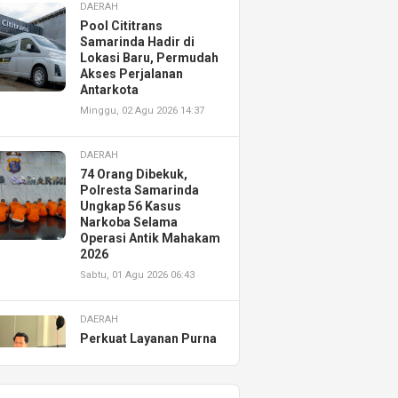
DAERAH
Pool Cititrans
Samarinda Hadir di
Lokasi Baru, Permudah
Akses Perjalanan
Antarkota
Minggu, 02 Agu 2026 14:37
DAERAH
74 Orang Dibekuk,
Polresta Samarinda
Ungkap 56 Kasus
Narkoba Selama
Operasi Antik Mahakam
2026
Sabtu, 01 Agu 2026 06:43
DAERAH
Perkuat Layanan Purna
Jual, Astra Motor
Kalimantan Timur 2
Resmikan AHASS