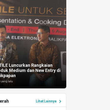
TA
TILE Luncurkan Rangkaian
oduk Medium dan New Entry di
ikpapan
i yang lalu
erah
chevron_right
Lihat Lainnya