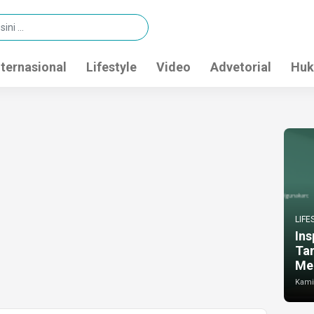
nternasional
Lifestyle
Video
Advetorial
Huk
LIFE
Ins
Ta
Me
Kamis