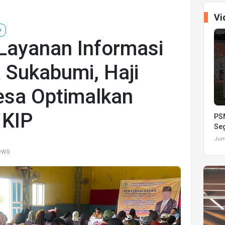
Vi
m
Layanan Informasi
a Sukabumi, Haji
esa Optimalkan
 KIP
PSM
Seg
Juma
iews