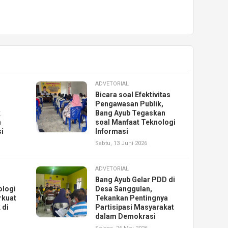
ADVETORIAL
Bicara soal Efektivitas
Pengawasan Publik,
k
Bang Ayub Tegaskan
n
soal Manfaat Teknologi
i
Informasi
Sabtu, 13 Juni 2026
ADVETORIAL
Bang Ayub Gelar PDD di
ologi
Desa Sanggulan,
rkuat
Tekankan Pentingnya
 di
Partisipasi Masyarakat
dalam Demokrasi