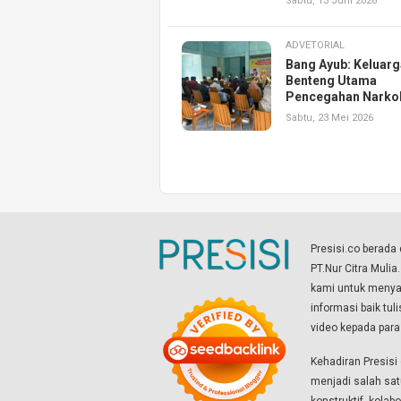
Sabtu, 13 Juni 2026
ADVETORIAL
Bang Ayub: Keluarg
Benteng Utama
Pencegahan Narko
Sabtu, 23 Mei 2026
Presisi.co berad
PT.Nur Citra Mulia
kami untuk menyaj
informasi baik tul
video kepada par
Kehadiran Presis
menjadi salah sat