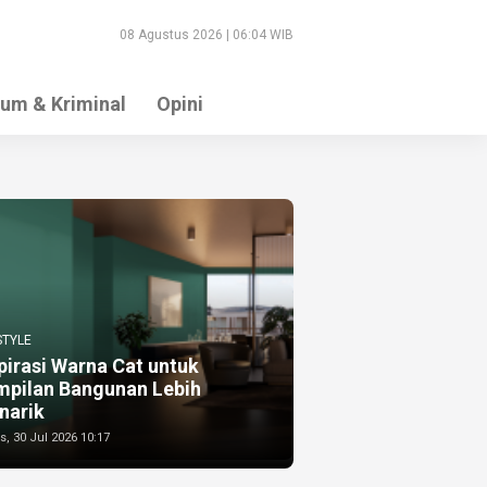
08 Agustus 2026 | 06:04 WIB
um & Kriminal
Opini
STYLE
pirasi Warna Cat untuk
mpilan Bangunan Lebih
narik
, 30 Jul 2026 10:17