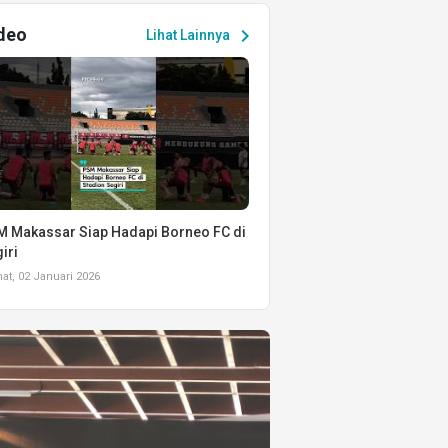
deo
chevron_right
Lihat Lainnya
 Makassar Siap Hadapi Borneo FC di
iri
t, 02 Januari 2026