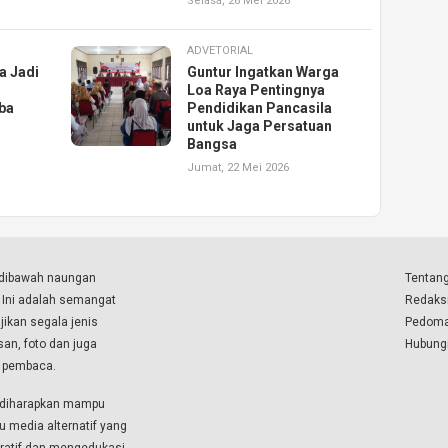
Selasa, 26 Mei 2026
ADVETORIAL
a Jadi
Guntur Ingatkan Warga
Loa Raya Pentingnya
ba
Pendidikan Pancasila
untuk Jaga Persatuan
Bangsa
Jumat, 22 Mei 2026
a dibawah naungan
Tentang
. Ini adalah semangat
Redaks
ikan segala jenis
Pedoma
isan, foto dan juga
Hubung
a pembaca.
i diharapkan mampu
u media alternatif yang