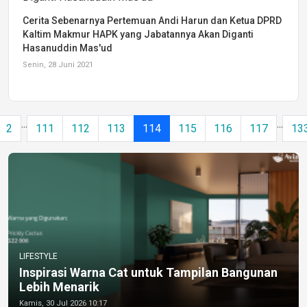
Cerita Sebenarnya Pertemuan Andi Harun dan Ketua DPRD
Kaltim Makmur HAPK yang Jabatannya Akan Diganti
Hasanuddin Mas'ud
Senin, 28 Juni 2021
...
...
2
111
112
113
114
115
116
117
13
LIFESTYLE
Inspirasi Warna Cat untuk Tampilan Bangunan
Lebih Menarik
Kamis, 30 Jul 2026 10:17