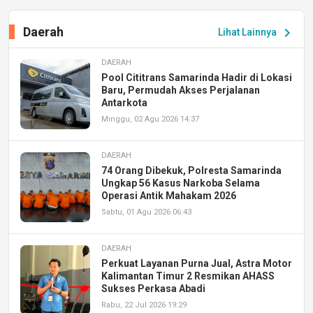
Daerah
chevron_right
Lihat Lainnya
DAERAH
Pool Cititrans Samarinda Hadir di Lokasi
Baru, Permudah Akses Perjalanan
Antarkota
Minggu, 02 Agu 2026 14:37
DAERAH
74 Orang Dibekuk, Polresta Samarinda
Ungkap 56 Kasus Narkoba Selama
Operasi Antik Mahakam 2026
Sabtu, 01 Agu 2026 06:43
DAERAH
Perkuat Layanan Purna Jual, Astra Motor
Kalimantan Timur 2 Resmikan AHASS
Sukses Perkasa Abadi
Rabu, 22 Jul 2026 19:29