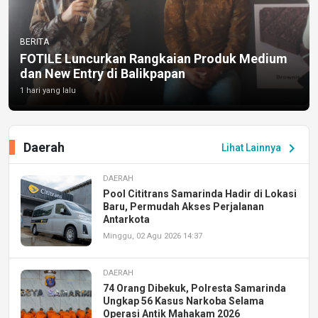
BERITA
FOTILE Luncurkan Rangkaian Produk Medium
dan New Entry di Balikpapan
1 hari yang lalu
Daerah
chevron_right
Lihat Lainnya
DAERAH
Pool Cititrans Samarinda Hadir di Lokasi
Baru, Permudah Akses Perjalanan
Antarkota
Minggu, 02 Agu 2026 14:37
DAERAH
74 Orang Dibekuk, Polresta Samarinda
Ungkap 56 Kasus Narkoba Selama
Operasi Antik Mahakam 2026