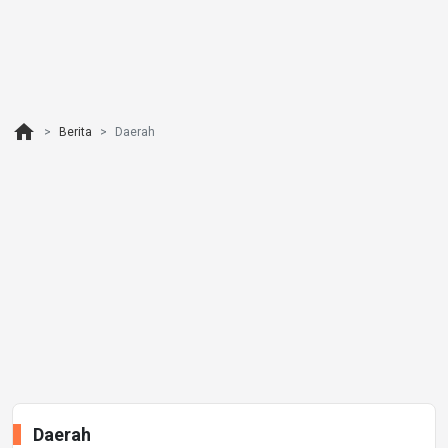
home
Berita
Daerah
Daerah