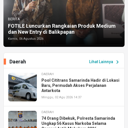
BERITA
FOTILE Luncurkan Rangkaian Produk Medium
dan New Entry di Balikpapan
Kamis, 06 Agustus 2026
Daerah
chevron_right
Lihat Lainnya
DAERAH
Pool Cititrans Samarinda Hadir di Lokasi
Baru, Permudah Akses Perjalanan
Antarkota
Minggu, 02 Agu 2026 14:37
DAERAH
74 Orang Dibekuk, Polresta Samarinda
Ungkap 56 Kasus Narkoba Selama